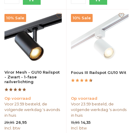
10% Sale
10% Sale
Viror Mesh - GU10 Railspot
Focus III Railspot GU10 Wit
- Zwart - 1-fase
railverlichting
Op voorraad
Op voorraad
Voor 23:59 besteld, de
Voor 23:59 besteld, de
volgende werkdag 's avonds
volgende werkdag 's avonds
in huis
in huis
29,95
15,95
26,95
14,35
Incl. btw
Incl. btw