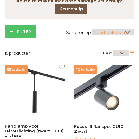
keuze te maken met onze handige keuzehulp!
Keuzehulp
FILTER
Sorteren op:
Toon:
15 producten
35% Sale
10% Sale
Hanglamp voor
Focus III Railspot GU10
railverlichting (zwart GU10)
Zwart
– 1-fase