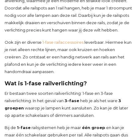
afwerking, waarmee je een moderne en strakke look creëert.
Doordat alle railspots aan 1 rail hangen, heb je maar 1 stroompunt
nodig voor alle lampen aan deze rail. Daarbij kun je de railspots
makkelijk draaien en verschuiven binnen deze rails, zodat je de
verlichting precies kunt hangen waar jij deze wilt hebben.
Ook zijn er diverse
1-fase railaccessoires
leverbaar. Hiermee kun
je niet alleen rechte lijnen, maar ook kruizen en hoeken
creëren. Zo ontstaat er een handig netwerk aan rails aan het
plafond en kun je de verlichting iedere keer weer in een
handomdraai aanpassen.
Wat is 1-fase railverlichting?
Er bestaan twee soorten railverlichting: 1-fase en 3-fase
railverlichting. In het geval van
3-fase
heb je als het ware
3
groepen
waarop je lampen kunt aansluiten. Zo kan je dit later
op aparte schakelaars of dimmers aansluiten.
Bij de
1-fase
railsystemen heb je maar
één groep
en kan je
maar één schakelaar gebruiken per rail. Alle railspots gaan dus