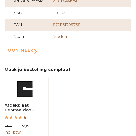
Artikelnummer
AFCD-White
SKU
303021
EAN
8721161309758
Naam stijl
Modern
TOON MEER
Maak je bestelling compleet
Afdekplaat
Centraaldoo...
7,95
7,15
Incl. btw