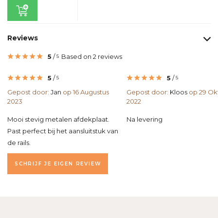
Reviews
5
/
Based on 2 reviews
5
5
/
5
/
5
5
Gepost door:
Jan
op 16 Augustus
Gepost door:
Kloos
op 29 Ok
2023
2022
Mooi stevig metalen afdekplaat.
Na levering
Past perfect bij het aansluitstuk van
de rails.
SCHRIJF JE EIGEN REVIEW