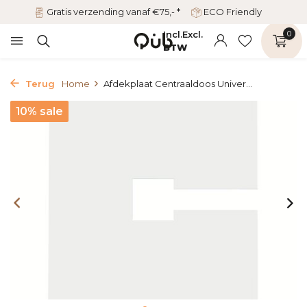
Gratis verzending vanaf €75,- *
ECO Friendly
Incl.
Excl.
0
BTW
Terug
Home
Afdekplaat Centraaldoos Univer...
10% sale