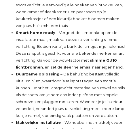
spots verlicht je eenvoudig alle hoeken van jouw keuken,
woonkamer of slaapkamer. Een paar spots op je
keukenkastjes of een kleurrijk boeket bloemen maken
van jouw huis echt een thuis.
Smart home ready
– Vergeet de lampenknop en de
installateur maar, maak van deze railverlichting slimme
verlichting. Bedien vanaf je bank de lampjes in je hele huis!
Deze railspot is geschikt voor alle bekende merken smart
verlichting. Ga voor de wow-factor met
slimme GU10
lichtbronnen
, en zet de sfeer helemaal naar eigen hand!
Duurzame oplossing
– De behuizing bestaat volledig
uit aluminium, waardoor je railspots tegen een stootje
kunnen. Door het lichtgewicht materiaal van zowel de rails
als de spots kan je hem aan ieder plafond met simpele
schroeven en pluggen monteren. Wanneer je je interieur
verandert, verandert jouw railverlichting mee! Iedere lamp
kun je namelijk oneindig vaak plaatsen en verplaatsen.
Makkelijke installatie
– We hebben het makkelijk voor