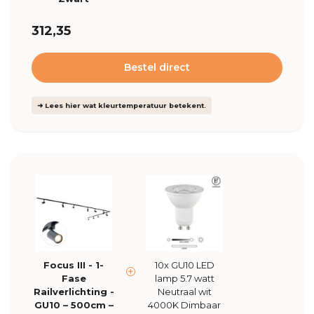
312,35
Bestel direct
➜ Lees hier wat kleurtemperatuur betekent.
Focus III - 1-
10x GU10 LED
Fase
lamp 5.7 watt
Railverlichting -
Neutraal wit
GU10 – 500cm –
4000K Dimbaar