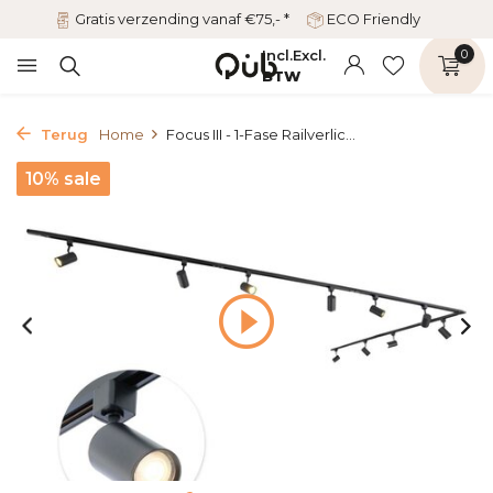
Gratis verzending vanaf €75,- *
ECO Friendly
Incl.
Excl.
0
BTW
Terug
Home
Focus III - 1-Fase Railverlic...
10% sale