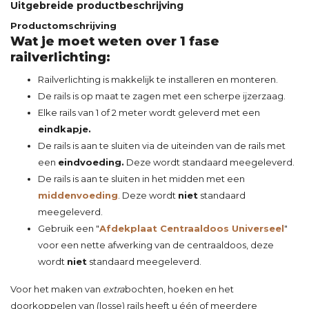
Uitgebreide productbeschrijving
Productomschrijving
Wat je moet weten over 1 fase
railverlichting:
Railverlichting is makkelijk te installeren en monteren.
De rails is op maat te zagen met een scherpe ijzerzaag.
Elke rails van 1 of 2 meter wordt geleverd met een
eindkapje.
De rails is aan te sluiten via de uiteinden van de rails met
een
eindvoeding.
Deze wordt standaard meegeleverd.
De rails is aan te sluiten in het midden met een
middenvoeding
. Deze wordt
niet
standaard
meegeleverd.
Gebruik een "
Afdekplaat Centraaldoos Universeel
"
voor een nette afwerking van de centraaldoos, deze
wordt
niet
standaard meegeleverd.
Voor het maken van
extra
bochten
,
hoeken
en het
doorkoppelen
van (losse) rails heeft u één of meerdere