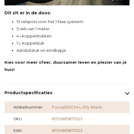
Dit zit er in de doos:
10 railspots voor het 1-fase systeem
5 rails van 1 meter
4 i-koppelstukken
1 L-koppelstuk
Aansluitstuk en eindkapje
Kies voor meer sfeer, duurzamer leven en plezier van je
huis!
Productspecificaties
Artikelnummer
Focus500CM-L-10S-Black
SKU
8720865875323
EAN
8720865875323