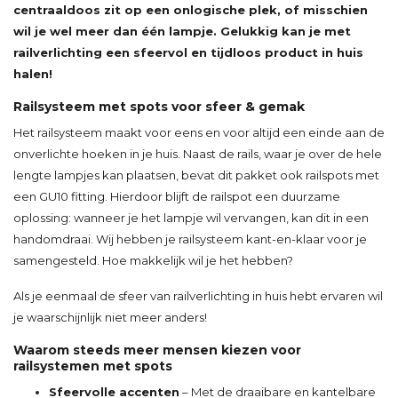
centraaldoos zit op een onlogische plek, of misschien
wil je wel meer dan één lampje. Gelukkig kan je met
railverlichting een sfeervol en tijdloos product in huis
halen!
Railsysteem met spots voor sfeer & gemak
Het railsysteem maakt voor eens en voor altijd een einde aan de
onverlichte hoeken in je huis. Naast de rails, waar je over de hele
lengte lampjes kan plaatsen, bevat dit pakket ook railspots met
een GU10 fitting. Hierdoor blijft de railspot een duurzame
oplossing: wanneer je het lampje wil vervangen, kan dit in een
handomdraai. Wij hebben je railsysteem kant-en-klaar voor je
samengesteld. Hoe makkelijk wil je het hebben?
Als je eenmaal de sfeer van railverlichting in huis hebt ervaren wil
je waarschijnlijk niet meer anders!
Waarom steeds meer mensen kiezen voor
railsystemen met spots
Sfeervolle accenten
– Met de draaibare en kantelbare