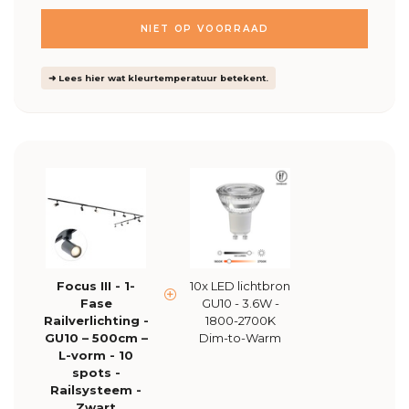
NIET OP VOORRAAD
➜ Lees hier wat kleurtemperatuur betekent.
Focus III - 1-
10x LED lichtbron
Fase
GU10 - 3.6W -
Railverlichting -
1800-2700K
GU10 – 500cm –
Dim-to-Warm
L-vorm - 10
spots -
Railsysteem -
Zwart