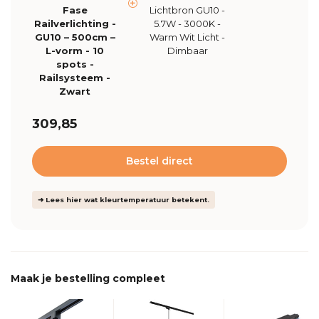
Fase
Lichtbron GU10 -
Railverlichting -
5.7W - 3000K -
GU10 – 500cm –
Warm Wit Licht -
L-vorm - 10
Dimbaar
spots -
Railsysteem -
Zwart
309,85
Bestel direct
➜ Lees hier wat kleurtemperatuur betekent.
Maak je bestelling compleet