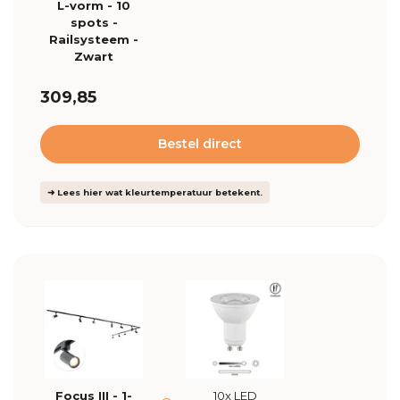
L-vorm - 10
spots -
Railsysteem -
Zwart
309,85
Bestel direct
➜ Lees hier wat kleurtemperatuur betekent.
Focus III - 1-
10x LED