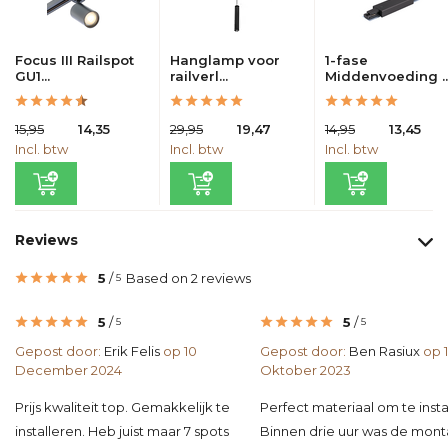
Focus III Railspot
Hanglamp voor
1-fase
GU1...
railverl...
Middenvoeding ..
15,95
14,35
29,95
19,47
14,95
13,45
Incl. btw
Incl. btw
Incl. btw
Reviews
5
/
Based on 2 reviews
5
5
/
5
/
5
5
Gepost door:
Erik Felis
op 10
Gepost door:
Ben Rasiux
op 
December 2024
Oktober 2023
Prijs kwaliteit top. Gemakkelijk te
Perfect materiaal om te insta
installeren. Heb juist maar 7 spots
Binnen drie uur was de mon