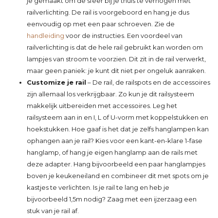
je gemaakt om de sfeer bij je thuis te verhogen met
railverlichting. De rail is voorgeboord en hang je dus
eenvoudig op met een paar schroeven. Zie de
handleiding
voor de instructies. Een voordeel van
railverlichting is dat de hele rail gebruikt kan worden om
lampjes van stroom te voorzien. Dit zit in de rail verwerkt,
maar geen paniek: je kunt dit niet per ongeluk aanraken.
Customize je rail
– De rail, de railspots en de accessoires
zijn allemaal los verkrijgbaar. Zo kun je dit railsysteem
makkelijk uitbereiden met accessoires. Leg het
railsysteem aan in en I, L of U-vorm met koppelstukken en
hoekstukken. Hoe gaaf is het dat je zelfs hanglampen kan
ophangen aan je rail? Kies voor een kant-en-klare 1-fase
hanglamp, of hang je eigen hanglamp aan de rails met
deze adapter. Hang bijvoorbeeld een paar hanglampjes
boven je keukeneiland en combineer dit met spots om je
kastjes te verlichten. Is je rail te lang en heb je
bijvoorbeeld 1,5m nodig? Zaag met een ijzerzaag een
stuk van je rail af.