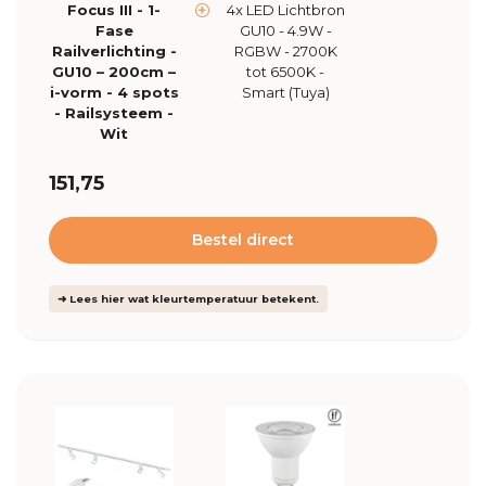
Focus III - 1-
4x LED Lichtbron
Fase
GU10 - 4.9W -
Railverlichting -
RGBW - 2700K
GU10 – 200cm –
tot 6500K -
i-vorm - 4 spots
Smart (Tuya)
- Railsysteem -
Wit
151,75
Bestel direct
➜ Lees hier wat kleurtemperatuur betekent.