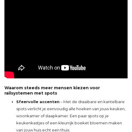
Waarom steeds meer mensen kiezen voor
railsystemen met spots
Sfeervolle accenten
– Met de draaibare en kantelbare
spots verlicht je eenvoudig alle hoeken van jouw keuken,
woonkamer of slaapkamer. Een paar spots op je
keukenkastjes of een kleurrijk boeket bloemen maken
van jouw huis echt een thuis.