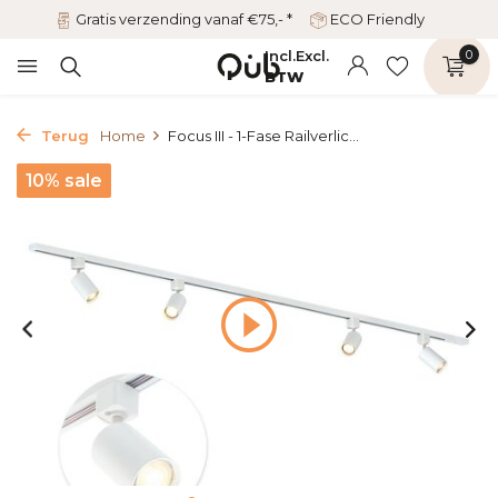
Gratis verzending vanaf €75,- *
ECO Friendly
Incl.
Excl.
0
BTW
Terug
Home
Focus III - 1-Fase Railverlic...
10% sale