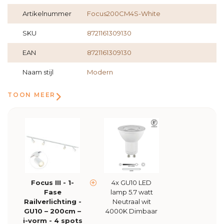
Artikelnummer
Focus200CM4S-White
SKU
8721161309130
EAN
8721161309130
Naam stijl
Modern
TOON MEER
Focus III - 1-
4x GU10 LED
Fase
lamp 5.7 watt
Railverlichting -
Neutraal wit
GU10 – 200cm –
4000K Dimbaar
i-vorm - 4 spots