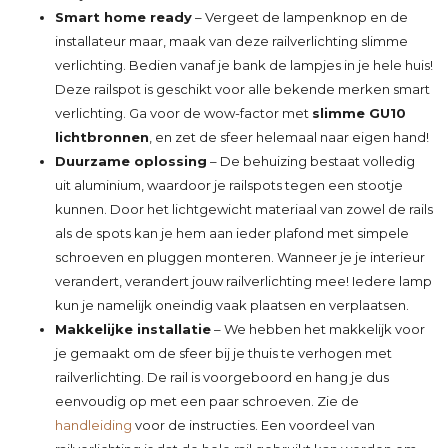
Smart home ready
– Vergeet de lampenknop en de
installateur maar, maak van deze railverlichting slimme
verlichting. Bedien vanaf je bank de lampjes in je hele huis!
Deze railspot is geschikt voor alle bekende merken smart
verlichting. Ga voor de wow-factor met
slimme GU10
lichtbronnen
, en zet de sfeer helemaal naar eigen hand!
Duurzame oplossing
– De behuizing bestaat volledig
uit aluminium, waardoor je railspots tegen een stootje
kunnen. Door het lichtgewicht materiaal van zowel de rails
als de spots kan je hem aan ieder plafond met simpele
schroeven en pluggen monteren. Wanneer je je interieur
verandert, verandert jouw railverlichting mee! Iedere lamp
kun je namelijk oneindig vaak plaatsen en verplaatsen.
Makkelijke installatie
– We hebben het makkelijk voor
je gemaakt om de sfeer bij je thuis te verhogen met
railverlichting. De rail is voorgeboord en hang je dus
eenvoudig op met een paar schroeven. Zie de
handleiding
voor de instructies. Een voordeel van