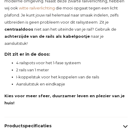
moderne omgeving. Naast deze zwarte railverlichting, hebben
wij ook
witte railverlichting
die mooi opgaat tegen een licht
plafond. Je kunt jouw rail helemaal naar smaak indelen, zelfs
uitbreiden is geen probleem voor dit railsysteem. Zit je
centraaldoos
niet aan het uiteinde van je rail? Gebruik de
achterzijde van de rails als kabelgootje
naar je
aansluitstuk!
Dit zit er in de doos:
4 railspots voor het 1-fase systeem
2 rails van 1 meter
I-koppelstuk voor het koppelen van de rails
Aansluitstuk en eindkapje
Kies voor meer sfeer, duurzamer leven en plezier van je
huis!
Productspecificaties