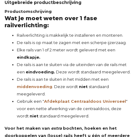
Uitgebreide productbeschrijving
Productomschrijving
Wat je moet weten over 1 fase
railverlichting:
Railverlichting is makkelijk te installeren en monteren.
De rails is op maat te zagen met een scherpe ijzerzaag.
Elke rails van 1 of 2 meter wordt geleverd met een
eindkapje.
De rails is aan te sluiten via de uiteinden van de rails met
een
eindvoeding.
Deze wordt standaard meegeleverd.
De rails is aan te sluiten in het midden met een
middenvoeding
. Deze wordt
niet
standaard
meegeleverd.
Gebruik een "
Afdekplaat Centraaldoos Universeel
"
voor een nette afwerking van de centraaldoos, deze
wordt
niet
standaard meegeleverd.
Voor het maken van
extra
bochten, hoeken en het
doorkoppelen van (losse) rails heeft u één of meerdere