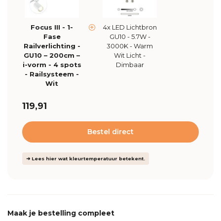
Focus III - 1-
4x LED Lichtbron
Fase
GU10 - 5.7W -
Railverlichting -
3000K - Warm
GU10 – 200cm –
Wit Licht -
i-vorm - 4 spots
Dimbaar
- Railsysteem -
Wit
119,91
Bestel direct
➜ Lees hier wat kleurtemperatuur betekent.
Maak je bestelling compleet