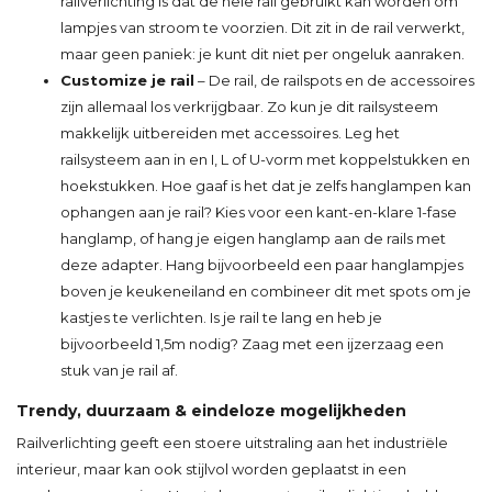
railverlichting is dat de hele rail gebruikt kan worden om
lampjes van stroom te voorzien. Dit zit in de rail verwerkt,
maar geen paniek: je kunt dit niet per ongeluk aanraken.
Customize je rail
– De rail, de railspots en de accessoires
zijn allemaal los verkrijgbaar. Zo kun je dit railsysteem
makkelijk uitbereiden met accessoires. Leg het
railsysteem aan in en I, L of U-vorm met koppelstukken en
hoekstukken. Hoe gaaf is het dat je zelfs hanglampen kan
ophangen aan je rail? Kies voor een kant-en-klare 1-fase
hanglamp, of hang je eigen hanglamp aan de rails met
deze adapter. Hang bijvoorbeeld een paar hanglampjes
boven je keukeneiland en combineer dit met spots om je
kastjes te verlichten. Is je rail te lang en heb je
bijvoorbeeld 1,5m nodig? Zaag met een ijzerzaag een
stuk van je rail af.
Trendy, duurzaam & eindeloze mogelijkheden
Railverlichting geeft een stoere uitstraling aan het industriële
interieur, maar kan ook stijlvol worden geplaatst in een