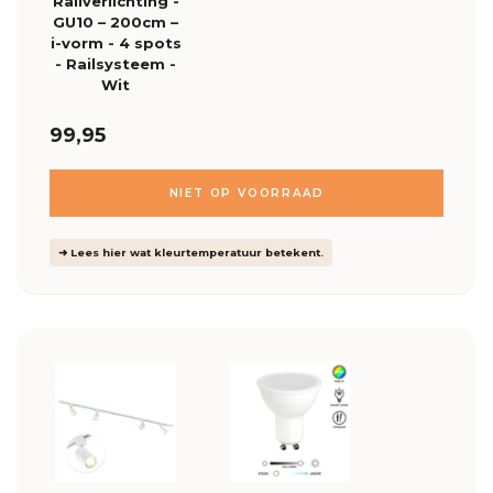
Railverlichting -
GU10 – 200cm –
i-vorm - 4 spots
- Railsysteem -
Wit
99,95
NIET OP VOORRAAD
➜ Lees hier wat kleurtemperatuur betekent.