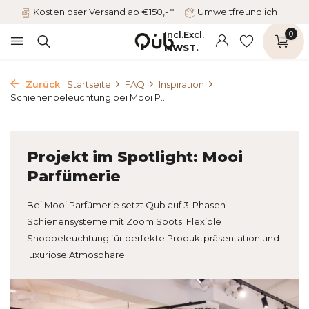
Kostenloser Versand ab €150,- *
Umweltfreundlich
Incl.
Excl.
0
MWST.
Zurück
Startseite
FAQ
Inspiration
Schienenbeleuchtung bei Mooi P...
Projekt im Spotlight: Mooi
Parfümerie
Bei Mooi Parfümerie setzt Qub auf 3-Phasen-
Schienensysteme mit Zoom Spots. Flexible
Shopbeleuchtung für perfekte Produktpräsentation und
luxuriöse Atmosphäre.