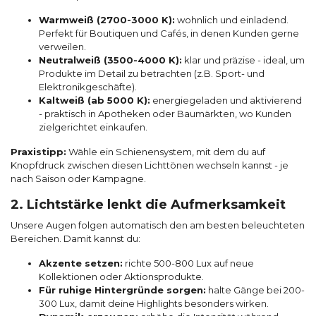
Warmweiß (2700-3000 K):
wohnlich und einladend.
Perfekt für Boutiquen und Cafés, in denen Kunden gerne
verweilen.
Neutralweiß (3500-4000 K):
klar und präzise - ideal, um
Produkte im Detail zu betrachten (z.B. Sport- und
Elektronikgeschäfte).
Kaltweiß (ab 5000 K):
energiegeladen und aktivierend
- praktisch in Apotheken oder Baumärkten, wo Kunden
zielgerichtet einkaufen.
Praxistipp:
Wähle ein Schienensystem, mit dem du auf
Knopfdruck zwischen diesen Lichttönen wechseln kannst - je
nach Saison oder Kampagne.
2. Lichtstärke lenkt die Aufmerksamkeit
Unsere Augen folgen automatisch den am besten beleuchteten
Bereichen. Damit kannst du:
Akzente setzen:
richte 500-800 Lux auf neue
Kollektionen oder Aktionsprodukte.
Für ruhige Hintergründe sorgen:
halte Gänge bei 200-
300 Lux, damit deine Highlights besonders wirken.