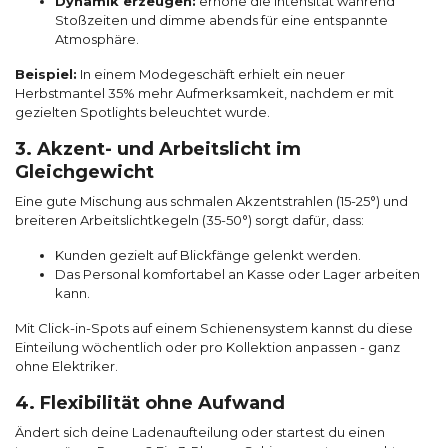
Dynamik erzeugen:
erhöhe die Intensität während
Stoßzeiten und dimme abends für eine entspannte
Atmosphäre.
Beispiel:
In einem Modegeschäft erhielt ein neuer
Herbstmantel 35% mehr Aufmerksamkeit, nachdem er mit
gezielten Spotlights beleuchtet wurde.
3. Akzent- und Arbeitslicht im
Gleichgewicht
Eine gute Mischung aus schmalen Akzentstrahlen (15-25°) und
breiteren Arbeitslichtkegeln (35-50°) sorgt dafür, dass:
Kunden gezielt auf Blickfänge gelenkt werden.
Das Personal komfortabel an Kasse oder Lager arbeiten
kann.
Mit Click-in-Spots auf einem Schienensystem kannst du diese
Einteilung wöchentlich oder pro Kollektion anpassen - ganz
ohne Elektriker.
4. Flexibilität ohne Aufwand
Ändert sich deine Ladenaufteilung oder startest du einen