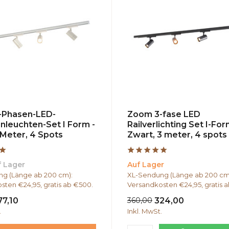
-Phasen-LED-
Zoom 3-fase LED
nleuchten-Set I Form -
Railverlichting Set I-For
 Meter, 4 Spots
Zwart, 3 meter, 4 spots
f Lager
Auf Lager
g (Länge ab 200 cm):
XL-Sendung (Länge ab 200 cm
sten €24,95, gratis ab €500.
Versandkosten €24,95, gratis 
77,10
360,00
324,00
.
Inkl. MwSt.