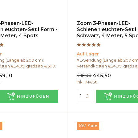
-Phasen-LED-
Zoom 3-Phasen-LED-
nleuchten-Set I Form -
Schienenleuchten-Set I
 Meter, 4 Spots
Schwarz, 4 Meter, 5 Sp
r
Auf Lager
g (Länge ab 200 cm):
XL-Sendung (Länge ab 200 cm
sten €24,95, gratis ab €500.
Versandkosten €24,95, gratis 
59,10
495,00
445,50
.
Inkl. MwSt.
HINZUFÜGEN
HINZUFÜ
e
10% Sale