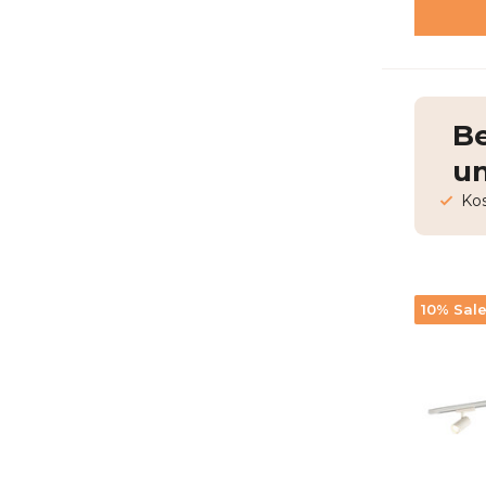
Be
un
Kos
10% Sal