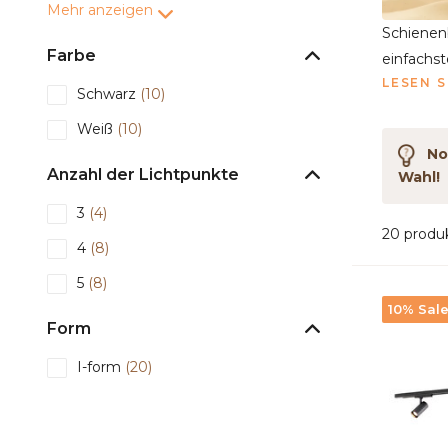
Mehr anzeigen
Schienen
Farbe
einfachs
LESEN S
Schwarz
(10)
Weiß
(10)
Noc
Anzahl der Lichtpunkte
Wahl!
3
(4)
20 produ
4
(8)
5
(8)
10% Sal
Form
I-form
(20)