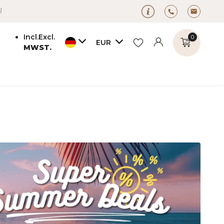
!
Incl.
Excl.
0
EUR
MWST.
Benutzerkonto
Benutzerkonto
anlegen
anlegen