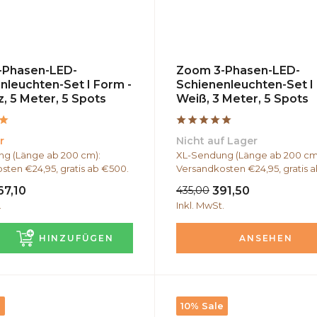
-Phasen-LED-
Zoom 3-Phasen-LED-
nleuchten-Set I Form -
Schienenleuchten-Set I
, 5 Meter, 5 Spots
Weiß, 3 Meter, 5 Spots
r
Nicht auf Lager
g (Länge ab 200 cm):
XL-Sendung (Länge ab 200 cm
sten €24,95, gratis ab €500.
Versandkosten €24,95, gratis 
67,10
435,00
391,50
.
Inkl. MwSt.
HINZUFÜGEN
ANSEHEN
e
10% Sale