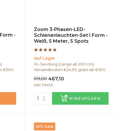
Zoom 3-Phasen-LED-
 Form -
Schienenleuchten-Set I Form -
Weiß, 5 Meter, 5 Spots
Auf Lager
):
XL-Sendung (Länge ab 200 cm):
ab €500.
Versandkosten €24,95, gratis ab €500.
519,00
467,10
Inkl. MwSt.
HINZUFÜGEN
10% Sale