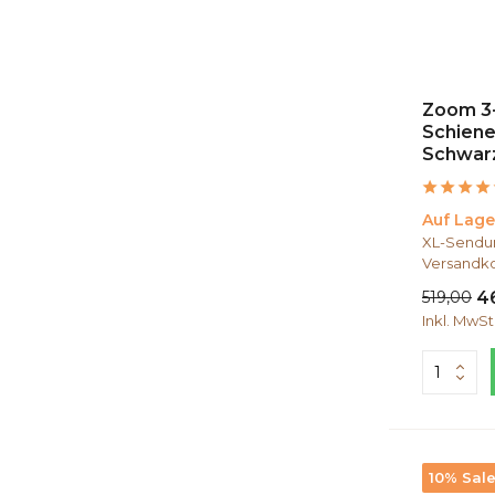
Zoom 3
Schiene
Schwarz
Auf Lage
XL-Sendun
Versandko
519,00
4
Inkl. MwSt
10% Sal