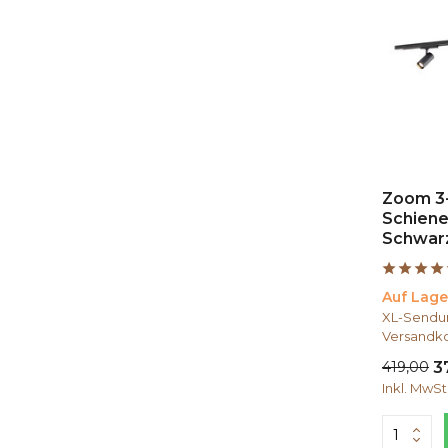
Zoom 3
Schiene
Schwarz
Auf Lage
XL-Sendun
Versandko
419,00
3
Inkl. MwSt