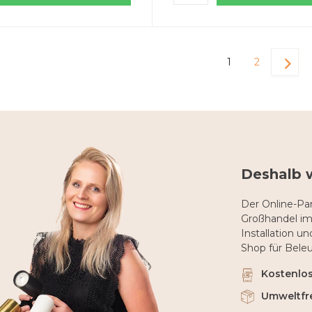
1
2
Deshalb 
Der Online-Par
Großhandel im
Installation u
Shop für Bele
Kostenlose
Umweltfr