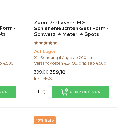
Zoom 3-Phasen-LED-
 Form -
Schienenleuchten-Set I Form -
ots
Schwarz, 4 Meter, 4 Spots
Auf Lager
):
XL-Sendung (Länge ab 200 cm):
ab €500.
Versandkosten €24,95, gratis ab €500.
399,00
359,10
Inkl. MwSt.
GEN
HINZUFÜGEN
10% Sale