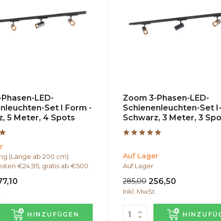
-Phasen-LED-
Zoom 3-Phasen-LED-
nleuchten-Set I Form -
Schienenleuchten-Set I
, 5 Meter, 4 Spots
Schwarz, 3 Meter, 3 Spo
r
Auf Lager
g (Länge ab 200 cm):
sten €24,95, gratis ab €500.
Auf Lager
77,10
285,00
256,50
.
Inkl. MwSt.
HINZUFÜGEN
HINZUFÜ