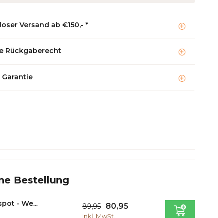
oser Versand ab €150,- *
e Rückgaberecht
 Garantie
ne Bestellung
ot - We...
80,95
89,95
Inkl. MwSt.