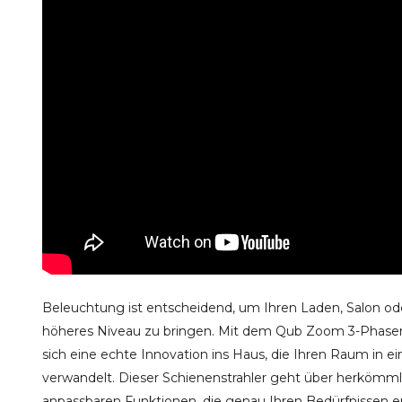
Beleuchtung ist entscheidend, um Ihren Laden, Salon od
höheres Niveau zu bringen. Mit dem Qub Zoom 3-Phasen-
sich eine echte Innovation ins Haus, die Ihren Raum in ei
verwandelt. Dieser Schienenstrahler geht über herkömml
anpassbaren Funktionen, die genau Ihren Bedürfnissen e