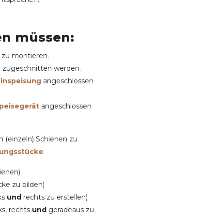
en müssen:
d zu montieren.
e zugeschnitten werden.
inspeisung
angeschlossen
speisegerät
angeschlossen
 (einzeln) Schienen zu
dungsstücke
:
ienen)
ke zu bilden)
ks
und
rechts zu erstellen)
s, rechts
und
geradeaus zu