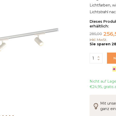
Lichtfarben, w
Lichtstrahl na
Dieses Produk
erhältlich:
256,
285,00
Inkl. MwSt.
Sie sparen 28
N
Nicht auf Lag
€24,95, gratis
Mit unse
ganz ei