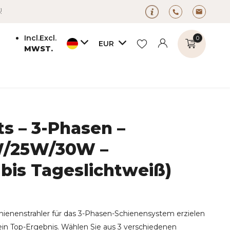
!
Incl.
Excl.
0
EUR
MWST.
s – 3-Phasen –
Benutzerkonto
Benutzerkonto
anlegen
0W/25W/30W –
anlegen
is Tageslichtweiß)
hienenstrahler für das 3-Phasen-Schienensystem erzielen
 ein Top-Ergebnis. Wählen Sie aus 3 verschiedenen