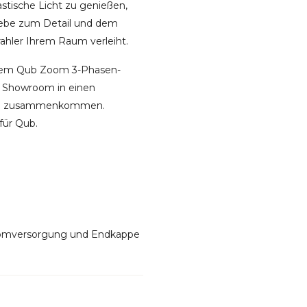
stische Licht zu genießen,
Liebe zum Detail und dem
rahler Ihrem Raum verleiht.
t dem Qub Zoom 3-Phasen-
er Showroom in einen
 Stil zusammenkommen.
für Qub.
romversorgung und Endkappe