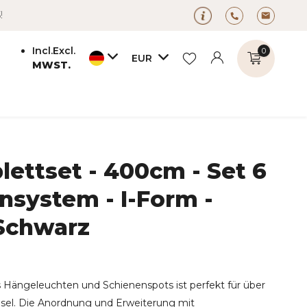
!
Incl.
Excl.
0
EUR
MWST.
ettset - 400cm - Set 6
Benutzerkonto
Benutzerkonto
anlegen
nsystem - I-Form -
anlegen
 Schwarz
 Hängeleuchten und Schienenspots ist perfekt für über
nsel. Die Anordnung und Erweiterung mit