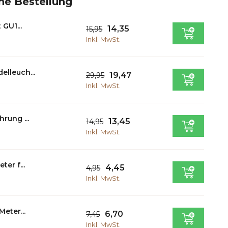
ne Bestellung
 GU1...
14,35
15,95
Inkl. MwSt.
lleuch...
19,47
29,95
Inkl. MwSt.
rung ...
13,45
14,95
Inkl. MwSt.
ter f...
4,45
4,95
Inkl. MwSt.
Meter...
6,70
7,45
Inkl. MwSt.