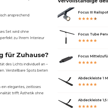
Vervollständige dei
Focus III Railspot
tisch ansprechend
ses Set wird ohne
Focus Tube Pende
 perfekt zu Ihrem Interieur
 für Zuhause?
Focus Mittelzufüh
t des Lichts individuell an –
n. Verstellbare Spots bieten
Abdeckleiste 1 Me
ein elegantes, zeitloses
nalität trifft Ästhetik ohne
Abdeckleiste 1,5 