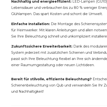
Nachhaltig und energieeffizient:
LED-Lampen (GU10) 
Lebensdauer und verbrauchen bis zu 80 % weniger Ener
Glühlampen. Das spart Kosten und schont die Umwelt.
Einfache Installation:
Die Montage des Schienensystems
für Heimwerker. Mit klaren Anleitungen und allen not
Sie Ihre Beleuchtung schnell und unkompliziert installiere
Zukunftssichere Erweiterbarkeit:
Dank des modularen 
System jederzeit mit zusätzlichen Schienen und Verbind
passt sich Ihre Beleuchtung flexibel an Ihre sich ändernd
einer Raumumgestaltung oder neuen Lichtideen.
Bereit für stilvolle, effiziente Beleuchtung?
Entschei
Schienenbeleuchtung von Qub und verwandeln Sie Ihr Zuh
und Nachhaltigkeit!