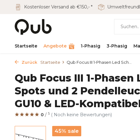
Kostenloser Versand ab €150,- *
Umweltfreundl
Startseite
Angebote
1-Phasig
3-Phasig
Ma
Zurück
Startseite
Qub Focus III 1-Phasen Led Sch...
Qub Focus III 1-Phasen
Spots und 2 Pendelleuc
GU10 & LED-Kompatibel 
5
0
/
( Noch keine Bewertungen)
45% sale