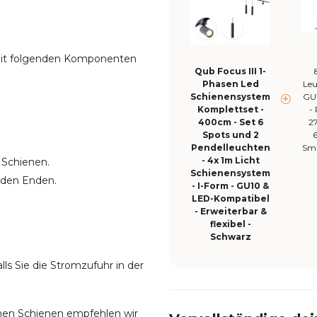
 mit folgenden Komponenten
Qub Focus III 1-
Phasen Led
Leu
Schienensystem
GU
Komplettset -
-
400cm - Set 6
2
Spots und 2
Pendelleuchten
Sma
- 4x 1m Licht
 Schienen.
Schienensystem
 den Enden.
- I-Form - GU10 &
LED-Kompatibel
- Erweiterbar &
flexibel -
Schwarz
alls Sie die Stromzufuhr in der
chen Schienen empfehlen wir