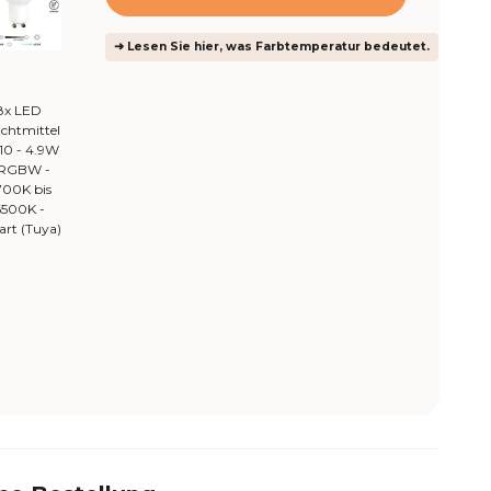
➜ Lesen Sie hier, was Farbtemperatur bedeutet.
8x LED
chtmittel
10 - 4.9W
 RGBW -
700K bis
6500K -
rt (Tuya)