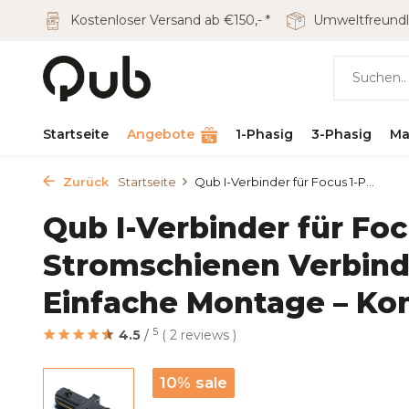
Kostenloser Versand ab €150,- *
Umweltfreundl
Startseite
Angebote
1-Phasig
3-Phasig
Ma
Zurück
Startseite
Qub I-Verbinder für Focus 1-P...
Qub I-Verbinder für Fo
Stromschienen Verbind
Einfache Montage – Ko
5
4.5
/
( 2 reviews )
10% sale