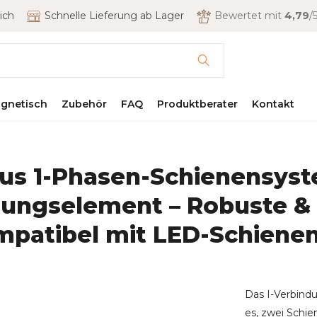
ich
Schnelle Lieferung ab Lager
Bewertet mit
4,79
/5
gnetisch
Zubehör
FAQ
Produktberater
Kontakt
cus 1-Phasen-Schienensyst
ungselement – Robuste & s
mpatibel mit LED-Schiene
Das I-Verbind
es, zwei Schie