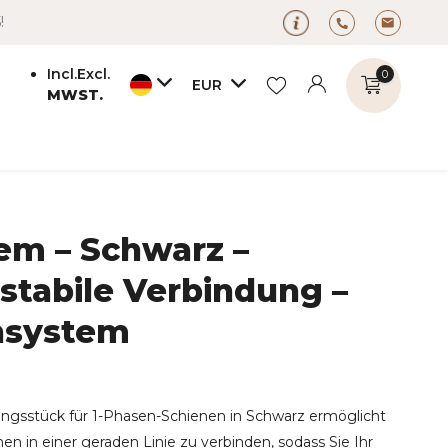
!
Incl.
Excl.
0
EUR
MWST.
em – Schwarz –
Benutzerkonto
Benutzerkonto
anlegen
tabile Verbindung –
anlegen
nsystem
ungsstück für 1-Phasen-Schienen in Schwarz ermöglicht
nen in einer geraden Linie zu verbinden, sodass Sie Ihr