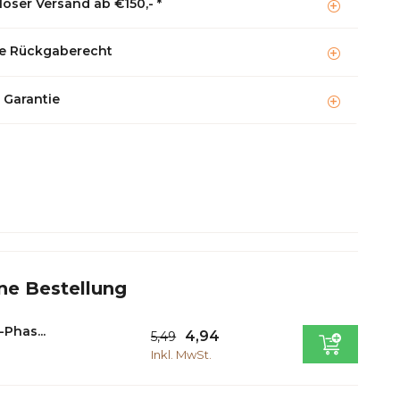
oser Versand ab €150,- *
e Rückgaberecht
 Garantie
ne Bestellung
-Phas...
4,94
5,49
Inkl. MwSt.