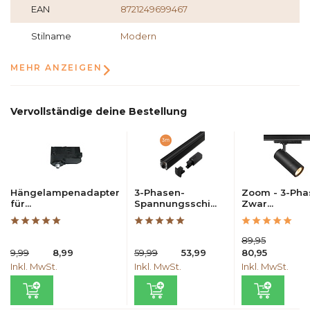
EAN
8721249699467
Stilname
Modern
MEHR ANZEIGEN
Vervollständige deine Bestellung
Hängelampenadapter
3-Phasen-
Zoom - 3-Pha
für...
Spannungsschi...
Zwar...
89,95
9,99
8,99
59,99
53,99
80,95
Inkl. MwSt.
Inkl. MwSt.
Inkl. MwSt.