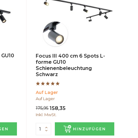
s GU10
Focus III 400 cm 6 Spots L-
forme GU10
Schienenbeleuchtung
Schwarz
Auf Lager
Auf Lager
175,95
158,35
Inkl. MwSt.
GEN
HINZUFÜGEN