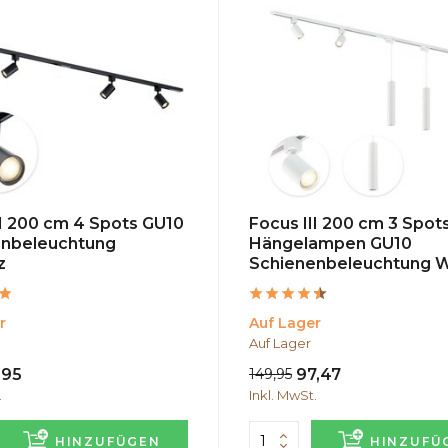
II 200 cm 4 Spots GU10
Focus III 200 cm 3 Spot
enbeleuchtung
Hängelampen GU10
z
Schienenbeleuchtung 
r
Auf Lager
Auf Lager
,95
149,95
97,47
.
Inkl. MwSt.
HINZUFÜGEN
HINZUFÜ