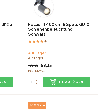
s und 2
Focus III 400 cm 6 Spots GU10
Schienenbeleuchtung
Schwarz
Auf Lager
Auf Lager
175,95
158,35
Inkl. MwSt.
GEN
HINZUFÜGEN
35% Sale