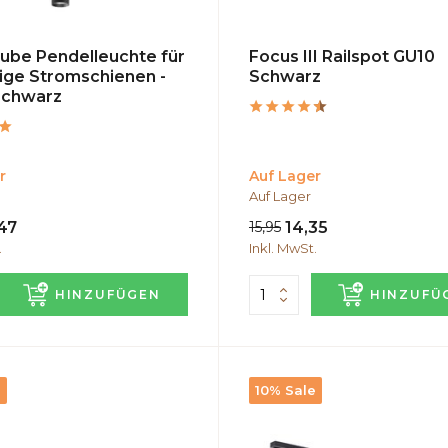
ube Pendelleuchte für
Focus III Railspot GU10
ige Stromschienen -
Schwarz
Schwarz
r
Auf Lager
Auf Lager
47
15,95
14,35
.
Inkl. MwSt.
HINZUFÜGEN
HINZUFÜ
e
10% Sale