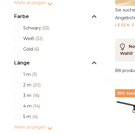
Mehr anzeigen
Sie such
Farbe
Angebote
LESEN S
Schwarz
(53)
Weiß
(32)
Noc
Gold
(6)
Wahl!
Länge
88 produ
1 m
(3)
2 m
(20)
35% Sal
3 m
(16)
4 m
(14)
5 m
(4)
Mehr anzeigen