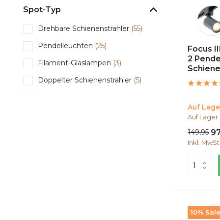
Spot-Typ
Drehbare Schienenstrahler
(55)
Pendelleuchten
(25)
Focus II
2 Pende
Filament-Glaslampen
(3)
Schien
Doppelter Schienenstrahler
(5)
Zylindrischer Schienenstrahler
(5)
Auf Lage
Mehr anzeigen
Auf Lager
149,95
97
Anzahl der Lichtpunkte
Inkl. MwSt
3
(11)
4
(8)
5
(25)
6
(14)
10% Sal