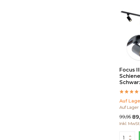
7
(2)
Mehr anzeigen
Form
I-form
(64)
L-form
(5)
Focus I
Schien
Schwar
Auf Lage
Auf Lager
99,95
89
Inkl. MwSt