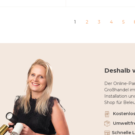
1
2
3
4
5
Deshalb 
Der Online-Par
Großhandel im
Installation u
Shop für Bele
Kostenlose
Umweltfr
Schnelle 