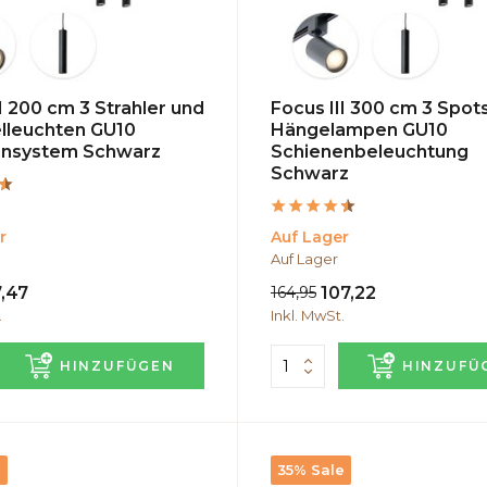
I 200 cm 3 Strahler und
Focus III 300 cm 3 Spot
lleuchten GU10
Hängelampen GU10
ensystem Schwarz
Schienenbeleuchtung
Schwarz
r
Auf Lager
Auf Lager
,47
164,95
107,22
.
Inkl. MwSt.
HINZUFÜGEN
HINZUFÜ
e
35% Sale