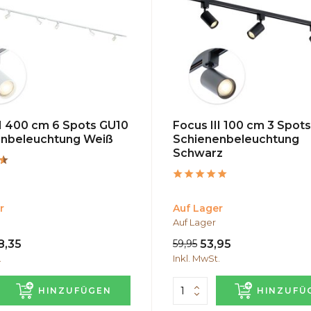
II 400 cm 6 Spots GU10
Focus III 100 cm 3 Spot
enbeleuchtung Weiß
Schienenbeleuchtung
Schwarz
r
Auf Lager
Auf Lager
8,35
59,95
53,95
.
Inkl. MwSt.
HINZUFÜGEN
HINZUFÜ