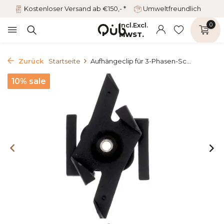
Kostenloser Versand ab €150,- *
Umweltfreundlich
Incl.
Excl.
0
MWST.
Zurück
Startseite
Aufhängeclip für 3-Phasen-Sc...
10% sale