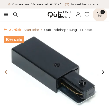
Kostenloser Versand ab €150,- *
Umweltfreundlich
Incl.
Excl.
0
MWST.
Zurück
Startseite
Qub Endeinspeisung – 1-Phase...
10% sale