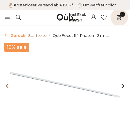
Kostenloser Versand ab €150,- *
Umweltfreundlich
Incl.
Excl.
0
MWST.
Zurück
Startseite
Qub Focus III 1-Phasen - 2 m -...
10% sale