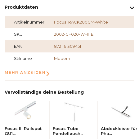
Produktdaten
Artikelnummer:
FocusTRACK200CM-White
SKU
2002-GF020-WHITE
EAN
8721161309451
Stilname
Modern
MEHR ANZEIGEN
Vervollständige deine Bestellung
Focus III Railspot
Focus Tube
Abdeckleiste für 
GU1...
Pendelleuch...
Pha...