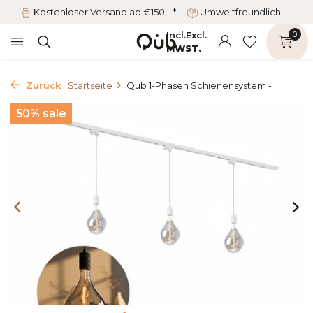
Kostenloser Versand ab €150,- *
Umweltfreundlich
Incl.
Excl.
0
MWST.
Zurück
Startseite
Qub 1-Phasen Schienensystem - ...
50% sale