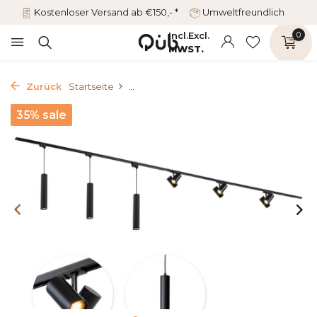
Kostenloser Versand ab €150,- *
Umweltfreundlich
Incl.
Excl.
0
MWST.
Zurück
Startseite
...
35% sale