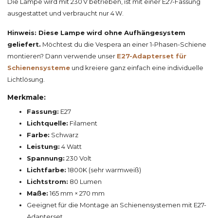
Die Lampe wird mit 230 V betrieben, ist mit einer E27-Fassung
ausgestattet und verbraucht nur 4 W.
Hinweis: Diese Lampe wird ohne Aufhängesystem
geliefert.
Möchtest du die Vespera an einer 1-Phasen-Schiene
montieren? Dann verwende unser
E27-Adapterset für
Schienensysteme
und kreiere ganz einfach eine individuelle
Lichtlösung.
Merkmale:
Fassung:
E27
Lichtquelle:
Filament
Farbe:
Schwarz
Leistung:
4 Watt
Spannung:
230 Volt
Lichtfarbe:
1800K (sehr warmweiß)
Lichtstrom:
80 Lumen
Maße:
165 mm × 270 mm
Geeignet für die Montage an Schienensystemen mit E27-
Adapterset