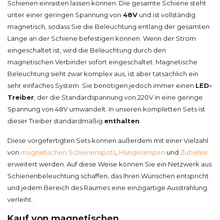
Schienen einrasten lassen können. Die gesamte Schiene steht
unter einer geringen Spannung von
48V
und ist vollständig
magnetisch, sodass Sie die Beleuchtung entlang der gesamten
Länge an der Schiene befestigen können. Wenn der Strom
eingeschaltet ist, wird die Beleuchtung durch den
magnetischen Verbinder sofort eingeschaltet. Magnetische
Beleuchtung sieht zwar komplex aus, ist aber tatsächlich ein
sehr einfaches System. Sie benötigen jedoch immer einen
LED-
Treiber
, der die Standardspannung von 220V in eine geringe
Spannung von 48V umwandelt. In unseren kompletten Sets ist
dieser Treiber standardmäßig
enthalten
.
Diese vorgefertigten Sets können außerdem mit einer Vielzahl
von
magnetischen Schienenspots
,
Hängelampen
und
Zubehör
erweitert werden. Auf diese Weise können Sie ein Netzwerk aus
Schienenbeleuchtung schaffen, das Ihren Wünschen entspricht
und jedem Bereich des Raumes eine einzigartige Ausstrahlung
verleiht.
Kauf von magnetischen