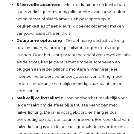
Sfeervolle accenten
– Met de draaibare en kantelbare
spots verlicht je eenvoudig alle hoeken van jouw keuken,
woonkamer of slaapkamer. Een paar spots op je
keukenkastjes of een kleurrijk boeket bloemen maken
van jouw huis echt een thuis.
Duurzame oplossing
– De behuizing bestaat volledig
uit aluminium, waardoor je railspots tegen een stootje
kunnen. Door het lichtgewicht materiaal van zowel de rails
als de spots, kan je de rails met simpele schroeven en
pluggen aan ieder plafond monteren. Wanneer je je
interieur verandert, verandert jouw railverlichting mee!
Iedere lamp kun je namelijk oneindig vaak plaatsen en
verplaatsen.
Makkelijke installatie
– We hebben het makkelijk voor
je gemaakt om de sfeer bij je thuis te verhogen met
railverlichting. De rail is voorgeboord en hang je dus
eenvoudig op met een paar schroeven. Een voordeel van
railverlichting is dat de hele rail gebruikt kan worden om
lampjes van stroom te voorzien. Dit zit in de rail verwerkt.