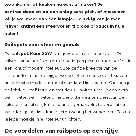
woonkamer of keuken nu echt afmaken? Je
centraaldoos zit op een onlogische plek, of misschien
wil je wel meer dan één lampje. Gelukkig kan je met
railverlichting een sfeervol en tijdloos product in huis
halen!
Railspots voor sfeer en gemak
De
railspot Kom 20W
is uitgevoerd in een kubusvorm. De
railverlichting heeft een witte coating en past hiermee perfect in
een licht of modern interieur. Stel zelf de breedte van de
lichtbundel in met de bijgeleverde reflectoren. Je kunt kiezen
uit een extra smalle, smalle, of standaard lichtbundel. Ook kun je
de lichtkleur zelf instellen met de CCT switch. Kies uit een extra
warm witte, warm witte of helder witte kleurtemperatuur. De
railspot is draaibaar, kantelbaar en gemakkelijk te verplaatsen,
waardoor je het licht kunt richten waar jij het wil hebben. Zo kun
je ieder hoekje in je interieur uitlichten.
De voordelen van railspots op een rijtje