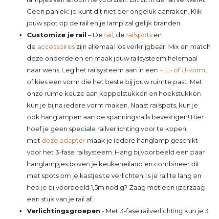
Geen paniek: je kunt dit niet per ongeluk aanraken. Klik
jouw spot op de rail en je lamp zal gelijk branden.
Customize je rail
– De
rail
, de
railspots
en
de
accessoires
zijn allemaal los verkrijgbaar. Mix en match
deze onderdelen en maak jouw railsysteem helemaal
naar wens. Leg het railsysteem aan in een
I-, L- of U-vorm
,
of kies een vorm die het beste bij jouw ruimte past. Met
onze ruime keuze aan koppelstukken en hoekstukken
kun je bijna iedere vorm maken. Naast railspots, kun je
ook hanglampen aan de spanningsrails bevestigen! Hier
hoef je geen speciale railverlichting voor te kopen;
met
deze adapter
maak je iedere hanglamp geschikt
voor het 3-fase railsysteem. Hang bijvoorbeeld een paar
hanglampjes boven je keukeneiland en combineer dit
met spots om je kastjes te verlichten. Is je rail te lang en
heb je bijvoorbeeld 1,5m nodig? Zaag met een ijzerzaag
een stuk van je rail af.
Verlichtingsgroepen
- Met 3-fase railverlichting kun je 3