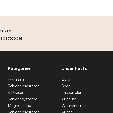
er an
Rabattcode!
Kategorien
Unser Rat für
1-Phasen
Büro
Schienensysteme
Shop
3-Phasen
Friseursalon
Schienesysteme
Zuhause
Magnetische
Wohnzimmer
Schienensysteme
Küche