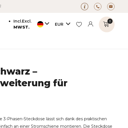
!
Incl.
Excl.
0
EUR
MWST.
chwarz –
Benutzerkonto
Benutzerkonto
anlegen
weiterung für
anlegen
e 3-Phasen-Steckdose lässt sich dank des praktischen
einfach an einer Stromschiene montieren. Die Steckdose