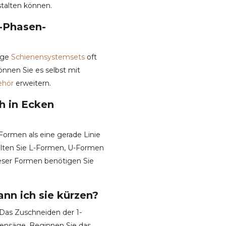
talten können.
1-Phasen-
nige
Schienensystemsets
oft
önnen Sie es selbst mit
ehör
erweitern.
h in Ecken
Formen als eine gerade Linie
stalten Sie L-Formen, U-Formen
ieser Formen benötigen Sie
ann ich sie kürzen?
 Das Zuschneiden der 1-
sensäge. Beginnen Sie das