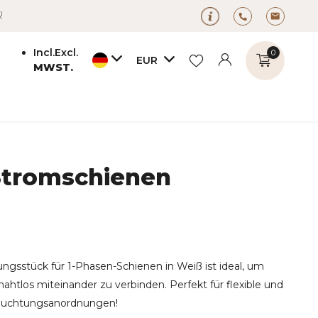
!
Incl.
Excl.
0
EUR
MWST.
 Stromschienen
Benutzerkonto
Benutzerkonto
anlegen
anlegen
ngsstück für 1-Phasen-Schienen in Weiß ist ideal, um
nahtlos miteinander zu verbinden. Perfekt für flexible und
leuchtungsanordnungen!