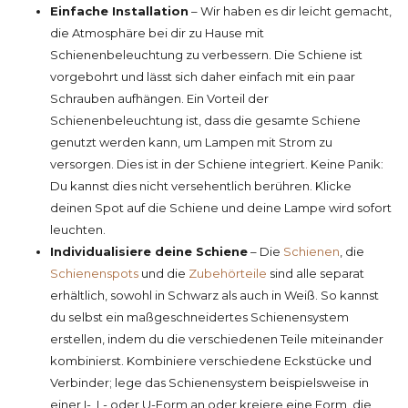
Einfache Installation
– Wir haben es dir leicht gemacht,
die Atmosphäre bei dir zu Hause mit
Schienenbeleuchtung zu verbessern. Die Schiene ist
vorgebohrt und lässt sich daher einfach mit ein paar
Schrauben aufhängen. Ein Vorteil der
Schienenbeleuchtung ist, dass die gesamte Schiene
genutzt werden kann, um Lampen mit Strom zu
versorgen. Dies ist in der Schiene integriert. Keine Panik:
Du kannst dies nicht versehentlich berühren. Klicke
deinen Spot auf die Schiene und deine Lampe wird sofort
leuchten.
Individualisiere deine Schiene
– Die
Schienen
, die
Schienenspots
und die
Zubehörteile
sind alle separat
erhältlich, sowohl in Schwarz als auch in Weiß. So kannst
du selbst ein maßgeschneidertes Schienensystem
erstellen, indem du die verschiedenen Teile miteinander
kombinierst. Kombiniere verschiedene Eckstücke und
Verbinder; lege das Schienensystem beispielsweise in
einer I-, L- oder U-Form an oder kreiere eine Form, die