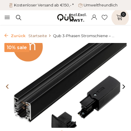
Kostenloser Versand ab €150,- *
Umweltfreundlich
Incl.
Excl.
0
MWST.
Zurück
Startseite
Qub 3-Phasen Stromschiene – ...
10% sale