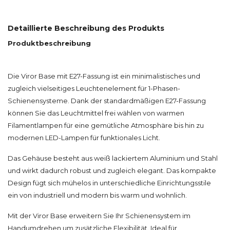
Detaillierte Beschreibung des Produkts
Produktbeschreibung
Die Viror Base mit E27-Fassung ist ein minimalistisches und
zugleich vielseitiges Leuchtenelement für 1-Phasen-
Schienensysteme. Dank der standardmäßigen E27-Fassung
können Sie das Leuchtmittel frei wählen von warmen
Filamentlampen für eine gemütliche Atmosphäre bis hin zu
modernen LED-Lampen für funktionales Licht.
Das Gehäuse besteht aus weiß lackiertem Aluminium und Stahl
und wirkt dadurch robust und zugleich elegant. Das kompakte
Design fügt sich mühelos in unterschiedliche Einrichtungsstile
ein von industriell und modern bis warm und wohnlich.
Mit der Viror Base erweitern Sie Ihr Schienensystem im
Handumdrehen um zusätzliche Flexibilität. Ideal für