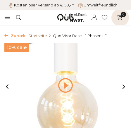
Kostenloser Versand ab €150,- *
Umweltfreundlich
Incl.
Excl.
0
MWST.
Zurück
Startseite
Qub Viror Base - 1‑Phasen LE...
10% sale