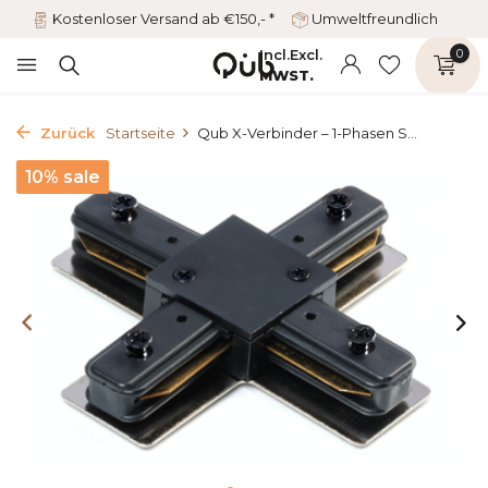
Kostenloser Versand ab €150,- *
Umweltfreundlich
Incl.
Excl.
0
MWST.
Zurück
Startseite
Qub X-Verbinder – 1-Phasen S...
10% sale