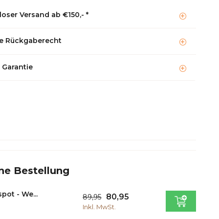
oser Versand ab €150,- *
e Rückgaberecht
 Garantie
ne Bestellung
ot - We...
80,95
89,95
Inkl. MwSt.