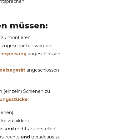
ntsprechen.
en müssen:
d zu montieren.
e zugeschnitten werden.
inspeisung
angeschlossen
speisegerät
angeschlossen
 (einzeln) Schienen zu
dungsstücke
:
ienen)
ke zu bilden)
ks
und
rechts zu erstellen)
s, rechts
und
geradeaus zu