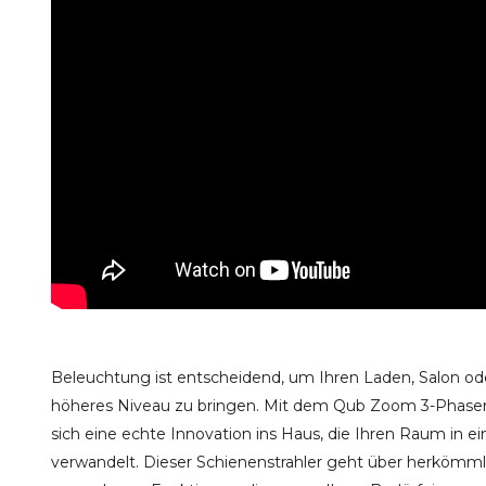
Beleuchtung ist entscheidend, um Ihren Laden, Salon od
höheres Niveau zu bringen. Mit dem Qub Zoom 3-Phasen-
sich eine echte Innovation ins Haus, die Ihren Raum in ei
verwandelt. Dieser Schienenstrahler geht über herkömml