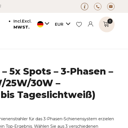
!
Incl.
Excl.
0
EUR
MWST.
 5x Spots – 3-Phasen –
Benutzerkonto
Benutzerkonto
anlegen
0W/25W/30W –
anlegen
is Tageslichtweiß)
hienenstrahler für das 3-Phasen-Schienensystem erzielen
 ein Top-Ergebnis. Wählen Sie aus 3 verschiedenen