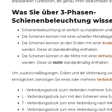
anpassbaren Funktionen, die genau Ihren Bedürfnissen e
Was Sie über 3-Phasen-
Schienenbeleuchtung wiss
Schienenbeleuchtung ist einfach zu installieren un
Die Schienen können mit einer scharfen Metallsäg
Die Schienen können an den Enden mit einer
Ende
werden. Diese ist standardmäßig enthalten.
Die Schienen können in der Mitte mit einer
Mittel
werden. Diese ist
nicht
standardmäßig enthalten.
Um
zusätzliche
Biegungen
,
Ecken
und die
Verbindung
von
ermöglichen, benötigen Sie eines oder mehrere
Verbin
I - Verbindungsstück
(zum Verbinden mehrerer Sch
L - Verbindungsstück
(um mit den Schienen eine Ec
T - Verbindungsstück
(um eine Verbindung nach lin
X - Verbindungsstück
(um eine Verbindung nach link