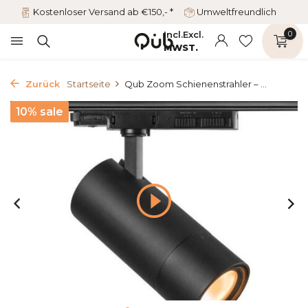
Kostenloser Versand ab €150,- *
Umweltfreundlich
Incl.
Excl.
0
MWST.
Zurück
Startseite
Qub Zoom Schienenstrahler – ...
10% sale