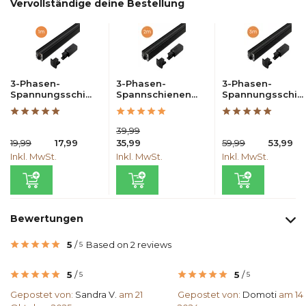
Vervollständige deine Bestellung
3-Phasen-
3-Phasen-
3-Phasen-
Spannungsschi...
Spannschienen...
Spannungsschi...
39,99
19,99
17,99
35,99
59,99
53,99
Inkl. MwSt.
Inkl. MwSt.
Inkl. MwSt.
Bewertungen
5
/
Based on 2 reviews
5
5
/
5
/
5
5
Gepostet von:
Sandra V.
am 21
Gepostet von:
Domoti
am 14