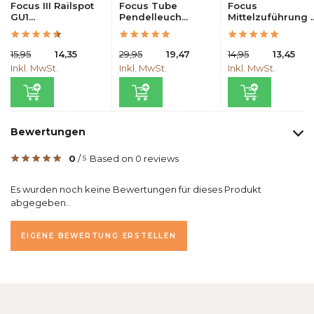
Focus III Railspot
Focus Tube
Focus
GU1...
Pendelleuch...
Mittelzuführung ..
15,95
14,35
29,95
19,47
14,95
13,45
Inkl. MwSt.
Inkl. MwSt.
Inkl. MwSt.
Bewertungen
0
/
Based on 0 reviews
5
Es wurden noch keine Bewertungen für dieses Produkt
abgegeben..
EIGENE BEWERTUNG ERSTELLEN