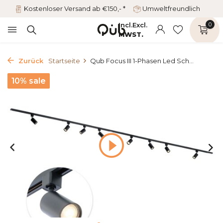
Kostenloser Versand ab €150,- *
Umweltfreundlich
Incl.
Excl.
0
MWST.
Zurück
Startseite
Qub Focus III 1-Phasen Led Sch...
10% sale