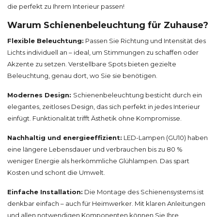
die perfekt zu Ihrem Interieur passen!
Warum Schienenbeleuchtung für Zuhause?
Flexible Beleuchtung:
Passen Sie Richtung und Intensität des
Lichts individuell an – ideal, um Stimmungen zu schaffen oder
Akzente zu setzen. Verstellbare Spots bieten gezielte
Beleuchtung, genau dort, wo Sie sie benötigen.
Modernes Design:
Schienenbeleuchtung besticht durch ein
elegantes, zeitloses Design, das sich perfekt in jedes Interieur
einfügt. Funktionalität trifft Ästhetik ohne Kompromisse.
Nachhaltig und energieeffizient:
LED-Lampen (GU10) haben
eine längere Lebensdauer und verbrauchen bis zu 80 %
weniger Energie als herkömmliche Glühlampen. Das spart
Kosten und schont die Umwelt.
Einfache Installation:
Die Montage des Schienensystems ist
denkbar einfach – auch für Heimwerker. Mit klaren Anleitungen
und allen notwendigen Komponenten können Sie Ihre