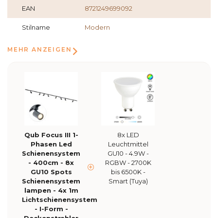
EAN
8721249699092
Stilname
Modern
MEHR ANZEIGEN
Qub Focus III 1-
8x LED
Phasen Led
Leuchtmittel
Schienensystem
GU10 - 4.9W -
- 400cm - 8x
RGBW - 2700K
GU10 Spots
bis 6500K -
Schienensystem
Smart (Tuya)
lampen - 4x 1m
Lichtschienensystem
- I-Form -