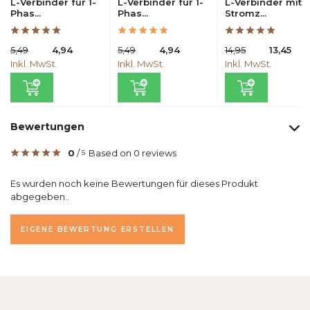
L-Verbinder für 1-
L-Verbinder für 1-
L-Verbinder mit
Phas...
Phas...
Stromz...
5,49
4,94
5,49
4,94
14,95
13,45
Inkl. MwSt.
Inkl. MwSt.
Inkl. MwSt.
Bewertungen
0
/
Based on 0 reviews
5
Es wurden noch keine Bewertungen für dieses Produkt
abgegeben..
EIGENE BEWERTUNG ERSTELLEN