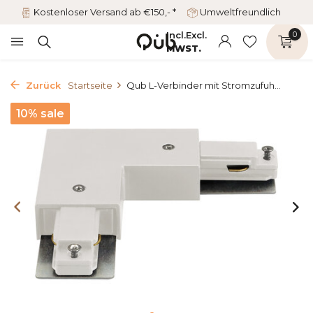
Kostenloser Versand ab €150,- *
Umweltfreundlich
Incl.
Excl.
0
MWST.
Zurück
Startseite
Qub L-Verbinder mit Stromzufuh...
10% sale