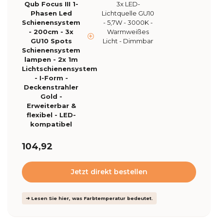
Qub Focus III 1-
3x LED-
Phasen Led
Lichtquelle GU10
Schienensystem
- 5,7W - 3000K -
- 200cm - 3x
Warmweißes
GU10 Spots
Licht - Dimmbar
Schienensystem
lampen - 2x 1m
Lichtschienensystem
- I-Form -
Deckenstrahler
Gold -
Erweiterbar &
flexibel - LED-
kompatibel
104,92
Jetzt direkt bestellen
➜ Lesen Sie hier, was Farbtemperatur bedeutet.