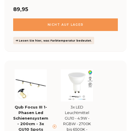
89,95
NICHT AUF LAGER
➜ Lesen Sie hier, was Farbtemperatur bedeutet.
Qub Focus III 1-
3x LED
Phasen Led
Leuchtmittel
Schienensystem
GU10 - 4.9W -
- 200cm - 3x
RGBW - 2700K
GU10 Spots
bis 6500K -