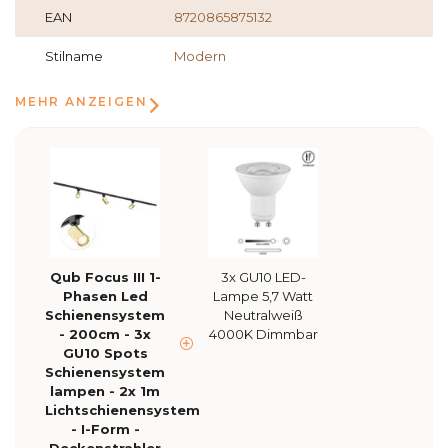
EAN
8720865875132
Stilname
Modern
MEHR ANZEIGEN
Qub Focus III 1-
3x GU10 LED-
Phasen Led
Lampe 5,7 Watt
Schienensystem
Neutralweiß
- 200cm - 3x
4000K Dimmbar
GU10 Spots
Schienensystem
lampen - 2x 1m
Lichtschienensystem
- I-Form -