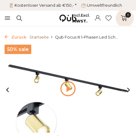
Kostenloser Versand ab €150,- *
Umweltfreundlich
Incl.
Excl.
0
MWST.
Zurück
Startseite
Qub Focus III 1-Phasen Led Sch...
50% sale