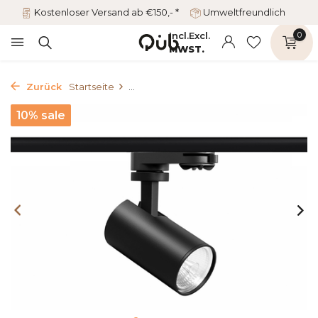
Kostenloser Versand ab €150,- *
Umweltfreundlich
Incl.
Excl.
0
MWST.
Zurück
Startseite
...
10% sale