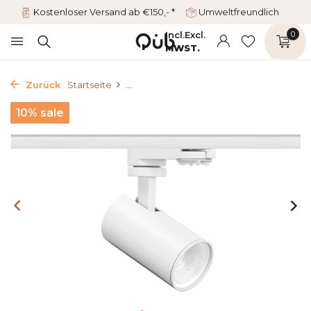
Kostenloser Versand ab €150,- *
Umweltfreundlich
Incl.
Excl.
0
MWST.
Zurück
Startseite
...
10% sale