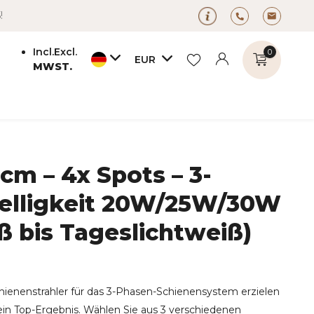
!
Incl.
Excl.
0
EUR
MWST.
m – 4x Spots – 3-
Benutzerkonto
Benutzerkonto
anlegen
 Helligkeit 20W/25W/30W
anlegen
 bis Tageslichtweiß)
hienenstrahler für das 3-Phasen-Schienensystem erzielen
 ein Top-Ergebnis. Wählen Sie aus 3 verschiedenen