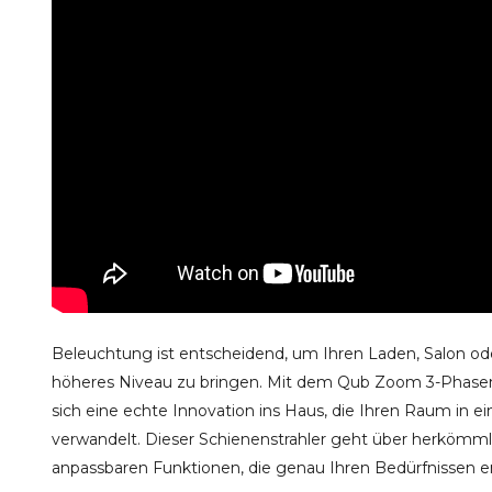
Beleuchtung ist entscheidend, um Ihren Laden, Salon od
höheres Niveau zu bringen. Mit dem Qub Zoom 3-Phasen-
sich eine echte Innovation ins Haus, die Ihren Raum in ei
verwandelt. Dieser Schienenstrahler geht über herkömml
anpassbaren Funktionen, die genau Ihren Bedürfnissen e