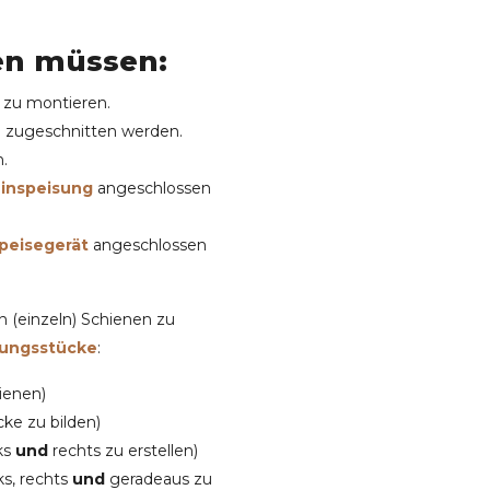
en müssen:
d zu montieren.
e zugeschnitten werden.
h.
inspeisung
angeschlossen
speisegerät
angeschlossen
 (einzeln) Schienen zu
dungsstücke
:
ienen)
ke zu bilden)
ks
und
rechts zu erstellen)
s, rechts
und
geradeaus zu