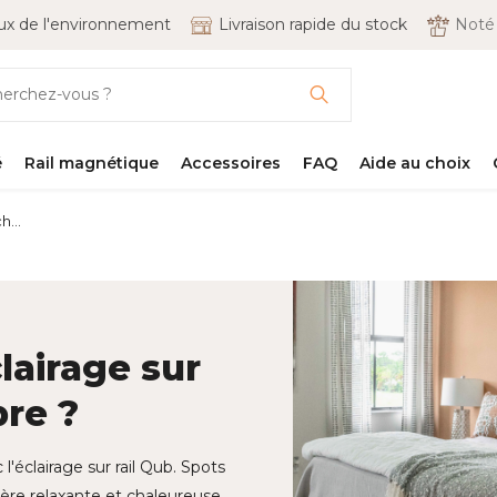
x de l'environnement
Livraison rapide du stock
Not
é
Rail magnétique
Accessoires
FAQ
Aide au choix
h...
lairage sur
bre ?
'éclairage sur rail Qub. Spots
re relaxante et chaleureuse.