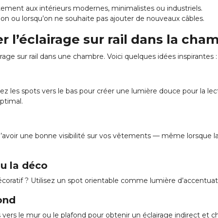
aitement aux intérieurs modernes, minimalistes ou industriels.
ion ou lorsqu’on ne souhaite pas ajouter de nouveaux câbles.
er l’éclairage sur rail dans la cha
airage sur rail dans une chambre. Voici quelques idées inspirantes :
entez les spots vers le bas pour créer une lumière douce pour la lec
ptimal.
 d’avoir une bonne visibilité sur vos vêtements — même lorsque l
ou la déco
coratif ? Utilisez un spot orientable comme lumière d’accentuat
ond
s vers le mur ou le plafond pour obtenir un éclairage indirect et c