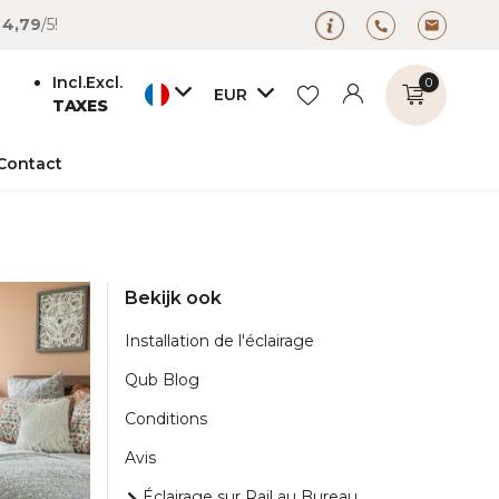
é
4,79
/5!
Incl.
Excl.
0
EUR
TAXES
Contact
Bekijk ook
S'inscrire
S'inscrire
Installation de l'éclairage
Qub Blog
Conditions
Avis
Éclairage sur Rail au Bureau