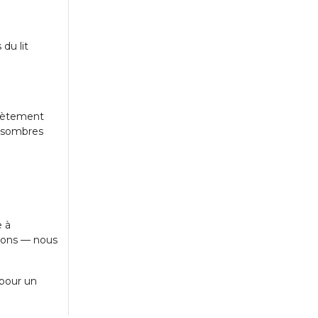
du lit
crètement
s sombres
e à
sions — nous
pour un