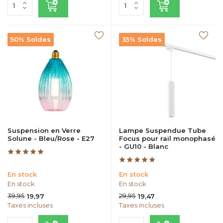
50% Soldes
35% Soldes
Suspension en Verre
Lampe Suspendue Tube
Solune - Bleu/Rose - E27
Focus pour rail monophasé
- GU10 - Blanc
En stock
En stock
En stock
En stock
39,95
29,95
19,97
19,47
Taxes incluses
Taxes incluses