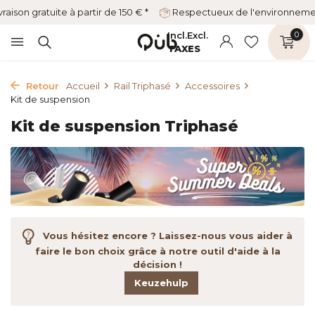
vraison gratuite à partir de 150 € *
Respectueux de l'environnem
Incl.
Excl.
0
TAXES
Retour
Accueil
Rail Triphasé
Accessoires
Kit de suspension
Kit de suspension Triphasé
Vous hésitez encore ? Laissez-nous vous aider à
faire le bon choix grâce à notre outil d'aide à la
décision !
Keuzehulp