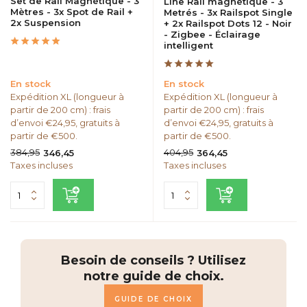
Set de Rail Magnétique - 3
Line Rail magnétique - 3
Mètres - 3x Spot de Rail +
Metrés - 3x Railspot Single
2x Suspension
+ 2x Railspot Dots 12 - Noir
- Zigbee - Éclairage
intelligent
En stock
En stock
Expédition XL (longueur à
Expédition XL (longueur à
partir de 200 cm) : frais
partir de 200 cm) : frais
d’envoi €24,95, gratuits à
d’envoi €24,95, gratuits à
partir de €500.
partir de €500.
384,95
404,95
346,45
364,45
Taxes incluses
Taxes incluses
Besoin de conseils ? Utilisez
notre guide de choix.
GUIDE DE CHOIX