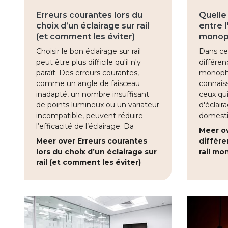
Erreurs courantes lors du
Quelle
choix d’un éclairage sur rail
entre l
(et comment les éviter)
monoph
Choisir le bon éclairage sur rail
Dans ce 
peut être plus difficile qu'il n'y
différenc
paraît. Des erreurs courantes,
monopha
comme un angle de faisceau
connaiss
inadapté, un nombre insuffisant
ceux qui
de points lumineux ou un variateur
d'éclair
incompatible, peuvent réduire
domesti
l’efficacité de l’éclairage. Da
Meer ov
Meer over Erreurs courantes
différe
lors du choix d’un éclairage sur
rail mo
rail (et comment les éviter)