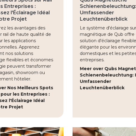
s Entreprises :
Schienenbeleuchtung:
sez l'Éclairage Idéal
Umfassender
otre Projet
Leuchtenüberblick
ez les avantages des
Le système d'éclairage sur 
r rail de haute qualité de
magnétique de Qub offre
 les applications
solution d'éclairage flexibl
ionnelles. Apprenez
élégante pour les enviro
 nos solutions
domestiques et les petite
age flexibles et économes
entreprises.
gie peuvent transformer
Meer over Qubs Magnet
agasin, showroom ou
Schienenbeleuchtung: I
ement hôtelier.
Umfassender
er Nos Meilleurs Spots
Leuchtenüberblick
l pour les Entreprises :
sez l'Éclairage Idéal
tre Projet