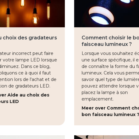
u choix des gradateurs
Comment choisir le b
faisceau lumineux ?
teur incorrect peut faire
Lorsque vous souhaitez écl
er votre lampe LED lorsque
une surface spécifique, il e
diminuez. Dans ce blog,
de connaître la forme du f
liquons ce à quoi il faut
lumineux. Cela vous perm
tention lors de l'achat et de
savoir quel type de lumièr
lation de gradateurs LED.
pouvez attendre lorsque 
placez la lampe à son
er Aide au choix des
emplacement.
eurs LED
Meer over Comment choi
bon faisceau lumineux 