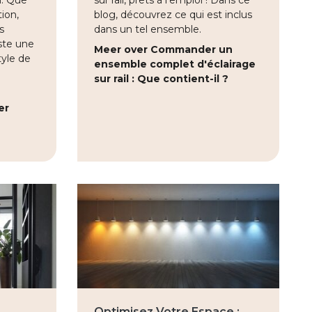
n. Que
sur rail, prêts à l'emploi ! Dans ce
ion,
blog, découvrez ce qui est inclus
s
dans un tel ensemble.
ste une
Meer over Commander un
tyle de
ensemble complet d'éclairage
sur rail : Que contient-il ?
er
Optimisez Votre Espace :