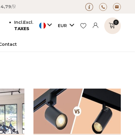
é
4,79
/5!
Incl.
Excl.
0
EUR
TAXES
Contact
S'inscrire
S'inscrire