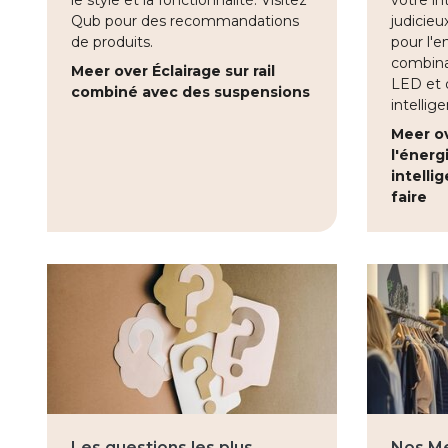
le style et la fonctionnalité. Visitez
votre in
Qub pour des recommandations
judicieu
de produits.
pour l'e
combina
Meer over Éclairage sur rail
LED et 
combiné avec des suspensions
intellig
Meer o
l'énerg
intelli
faire
Les questions les plus
Nos Mei