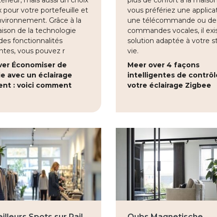
térieur, mais aussi un choix
plus de confort à la maiso
x pour votre portefeuille et
vous préfériez une applicat
nvironnement. Grâce à la
une télécommande ou de
ison de la technologie
commandes vocales, il exi
des fonctionnalités
solution adaptée à votre s
entes, vous pouvez r
vie.
ver Économiser de
Meer over 4 façons
ie avec un éclairage
intelligentes de contrôl
gent : voici comment
votre éclairage Zigbee
lleurs Spots sur Rail
Qubs Magnetische