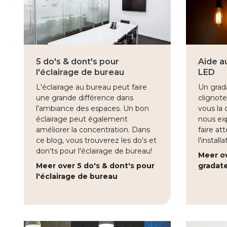
5 do's & dont's pour
Aide a
l'éclairage de bureau
LED
L'éclairage au bureau peut faire
Un grada
une grande différence dans
clignot
l'ambiance des espaces. Un bon
vous la 
éclairage peut également
nous exp
améliorer la concentration. Dans
faire at
ce blog, vous trouverez les do's et
l'instal
don'ts pour l'éclairage de bureau!
Meer ov
Meer over 5 do's & dont's pour
gradat
l'éclairage de bureau