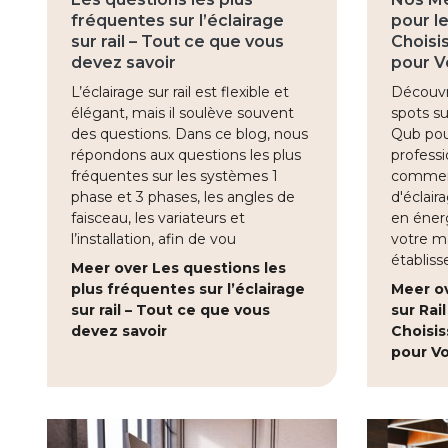
fréquentes sur l’éclairage
pour le
sur rail – Tout ce que vous
Choisis
devez savoir
pour V
L’éclairage sur rail est flexible et
Découvr
élégant, mais il soulève souvent
spots su
des questions. Dans ce blog, nous
Qub pour
répondons aux questions les plus
profess
fréquentes sur les systèmes 1
comment
phase et 3 phases, les angles de
d'éclair
faisceau, les variateurs et
en éner
l’installation, afin de vou
votre m
établiss
Meer over Les questions les
plus fréquentes sur l’éclairage
Meer ov
sur rail – Tout ce que vous
sur Rai
devez savoir
Choisis
pour Vo