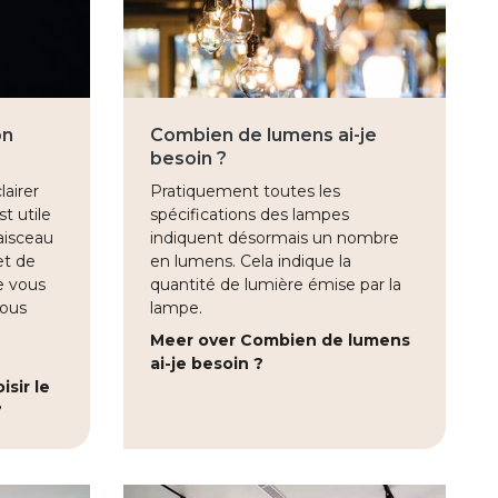
on
Combien de lumens ai-je
besoin ?
airer
Pratiquement toutes les
st utile
spécifications des lampes
aisceau
indiquent désormais un nombre
et de
en lumens. Cela indique la
e vous
quantité de lumière émise par la
vous
lampe.
Meer over Combien de lumens
ai-je besoin ?
sir le
?