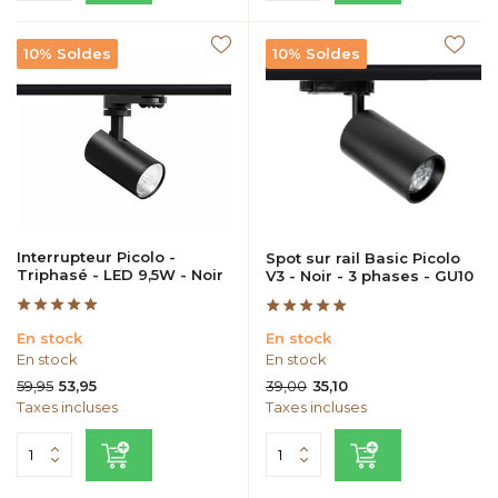
10% Soldes
10% Soldes
Interrupteur Picolo -
Spot sur rail Basic Picolo
Triphasé - LED 9,5W - Noir
V3 - Noir - 3 phases - GU10
En stock
En stock
En stock
En stock
59,95
39,00
53,95
35,10
Taxes incluses
Taxes incluses