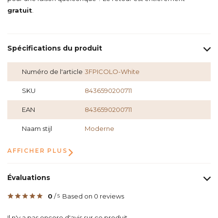
gratuit
.
Spécifications du produit
Numéro de l'article
3FPICOLO-White
SKU
8436590200711
EAN
8436590200711
Naam stijl
Moderne
AFFICHER PLUS
Évaluations
0
/
Based on 0 reviews
5
Il n'y a pas encore d'avis sur ce produit..