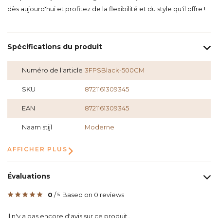
dès aujourd'hui et profitez de la flexibilité et du style qu'il offre !
Spécifications du produit
Numéro de l'article
3FPSBlack-500CM
SKU
8721161309345
EAN
8721161309345
Naam stijl
Moderne
AFFICHER PLUS
Évaluations
0
/
Based on 0 reviews
5
Il n'y a pas encore d'avis sur ce produit..