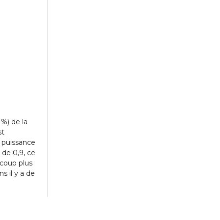
%) de la
st
 puissance
 de 0,9, ce
ucoup plus
ns il y a de