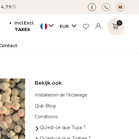
é
4,79
/5!
Incl.
Excl.
0
EUR
TAXES
Contact
Bekijk ook
S'inscrire
S'inscrire
Installation de l'éclairage
Qub Blog
Conditions
Qu'est-ce que Tuya ?
Qu'est-ce que Zigbee ?