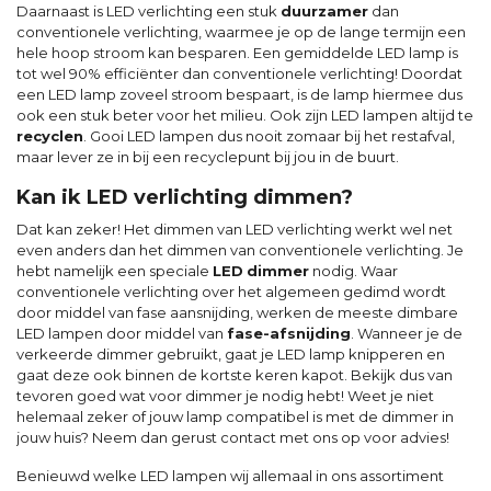
Daarnaast is LED verlichting een stuk
duurzamer
dan
conventionele verlichting, waarmee je op de lange termijn een
hele hoop stroom kan besparen. Een gemiddelde LED lamp is
tot wel 90% efficiënter dan conventionele verlichting! Doordat
een LED lamp zoveel stroom bespaart, is de lamp hiermee dus
ook een stuk beter voor het milieu. Ook zijn LED lampen altijd te
recyclen
. Gooi LED lampen dus nooit zomaar bij het restafval,
maar lever ze in bij een recyclepunt bij jou in de buurt.
Kan ik LED verlichting dimmen?
Dat kan zeker! Het dimmen van LED verlichting werkt wel net
even anders dan het dimmen van conventionele verlichting. Je
hebt namelijk een speciale
LED
dimmer
nodig. Waar
conventionele verlichting over het algemeen gedimd wordt
door middel van fase aansnijding, werken de meeste dimbare
LED lampen door middel van
fase-afsnijding
. Wanneer je de
verkeerde dimmer gebruikt, gaat je LED lamp knipperen en
gaat deze ook binnen de kortste keren kapot. Bekijk dus van
tevoren goed wat voor dimmer je nodig hebt! Weet je niet
helemaal zeker of jouw lamp compatibel is met de dimmer in
jouw huis? Neem dan gerust contact met ons op voor advies!
Benieuwd welke LED lampen wij allemaal in ons assortiment