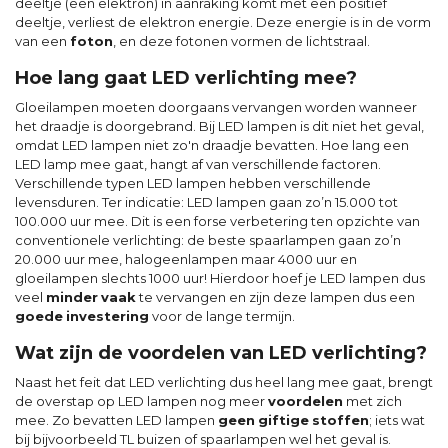
deeltje (een elektron) in aanraking komt met een positief
deeltje, verliest de elektron energie. Deze energie is in de vorm
van een
foton
, en deze fotonen vormen de lichtstraal.
Hoe lang gaat LED verlichting mee?
Gloeilampen moeten doorgaans vervangen worden wanneer
het draadje is doorgebrand. Bij LED lampen is dit niet het geval,
omdat LED lampen niet zo'n draadje bevatten. Hoe lang een
LED lamp mee gaat, hangt af van verschillende factoren.
Verschillende typen LED lampen hebben verschillende
levensduren. Ter indicatie: LED lampen gaan zo’n 15.000 tot
100.000 uur mee. Dit is een forse verbetering ten opzichte van
conventionele verlichting: de beste spaarlampen gaan zo’n
20.000 uur mee, halogeenlampen maar 4000 uur en
gloeilampen slechts 1000 uur! Hierdoor hoef je LED lampen dus
veel
minder
vaak
te vervangen en zijn deze lampen dus een
goede
investering
voor de lange termijn.
Wat zijn de voordelen van LED verlichting?
Naast het feit dat LED verlichting dus heel lang mee gaat, brengt
de overstap op LED lampen nog meer
voordelen
met zich
mee. Zo bevatten LED lampen
geen
giftige
stoffen
; iets wat
bij bijvoorbeeld TL buizen of spaarlampen wel het geval is.