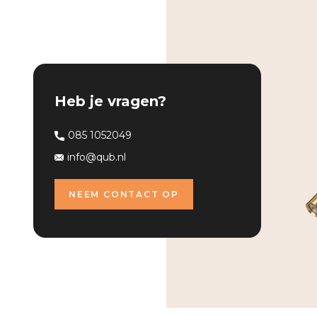
Heb je vragen?
085 1052049
info@qub.nl
NEEM CONTACT OP