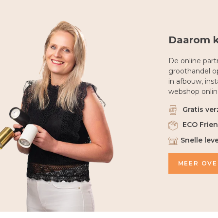
Daarom k
De online partn
groothandel op
in afbouw, ins
webshop online
Gratis ver
ECO Frien
Snelle lev
MEER OVE