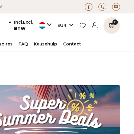
5!
Incl.
Excl.
0
EUR
BTW
soires
FAQ
Keuzehulp
Contact
Account
Account
aanmaken
aanmaken