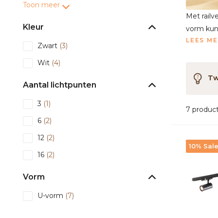
Toon meer
Met railv
Kleur
vorm kun 
LEES M
Zwart
(3)
Wit
(4)
Twi
Aantal lichtpunten
3
(1)
7 produc
6
(2)
12
(2)
10% Sal
16
(2)
Vorm
U-vorm
(7)