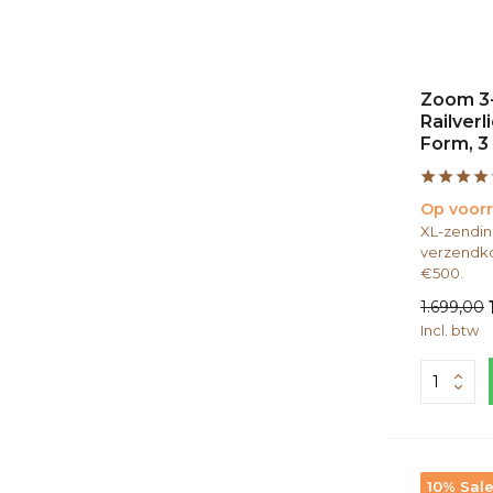
Zoom 3
Railverl
Form, 3
Op voor
XL-zendin
verzendko
€500.
1.699,00
Incl. btw
10% Sal