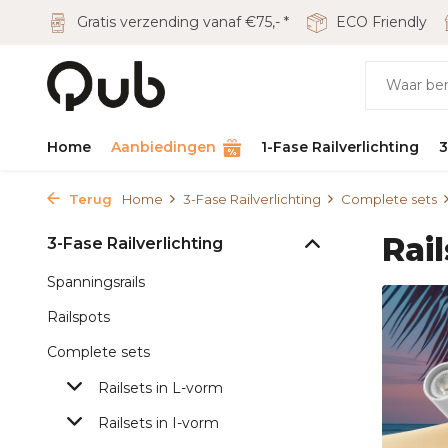
Gratis verzending vanaf €75,- *
ECO Friendly
Home
Aanbiedingen
1-Fase Railverlichting
3
Terug
Home
3-Fase Railverlichting
Complete sets
Rai
3-Fase Railverlichting
Spanningsrails
Railspots
Complete sets
Railsets in L-vorm
Railsets in I-vorm