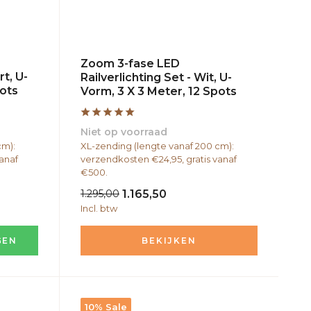
Zoom 3-fase LED
rt, U-
Railverlichting Set - Wit, U-
pots
Vorm, 3 X 3 Meter, 12 Spots
Niet op voorraad
cm):
XL-zending (lengte vanaf 200 cm):
anaf
verzendkosten €24,95, gratis vanaf
€500.
1.295,00
1.165,50
Incl. btw
GEN
BEKIJKEN
10% Sale