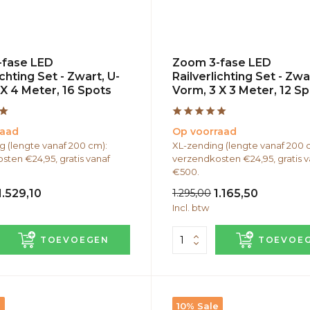
-fase LED
Zoom 3-fase LED
ichting Set - Zwart, U-
Railverlichting Set - Zwa
 X 4 Meter, 16 Spots
Vorm, 3 X 3 Meter, 12 S
raad
Op voorraad
g (lengte vanaf 200 cm):
XL-zending (lengte vanaf 200 
sten €24,95, gratis vanaf
verzendkosten €24,95, gratis v
€500.
1.529,10
1.295,00
1.165,50
Incl. btw
TOEVOEGEN
TOEVOE
e
10% Sale