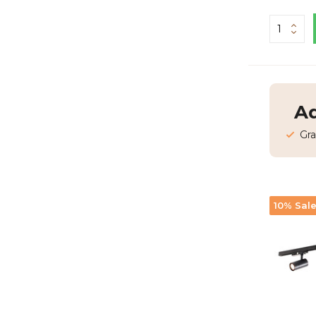
Ad
Gra
10% Sal