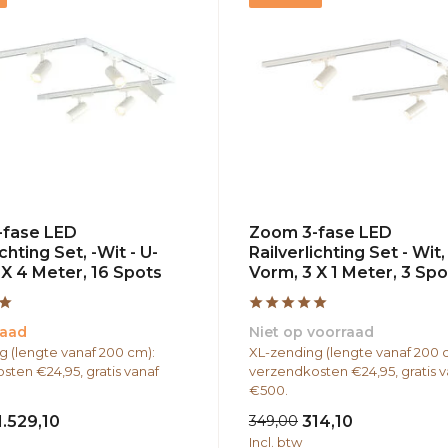
-fase LED
Zoom 3-fase LED
ichting Set, -Wit - U-
Railverlichting Set - Wit,
 X 4 Meter, 16 Spots
Vorm, 3 X 1 Meter, 3 Spo
raad
Niet op voorraad
g (lengte vanaf 200 cm):
XL-zending (lengte vanaf 200 
sten €24,95, gratis vanaf
verzendkosten €24,95, gratis v
€500.
1.529,10
349,00
314,10
Incl. btw