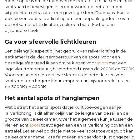
mooie optie is om de rail boven de eettafel te plaatsen en daar
spots aan te bevestigen. Hierdoor wordt de eettafel mooi
uitgelicht en ontstaat er een gezellige sfeer. Daarnaast kun je
ook kiezen voor railverlichting om een bepaald gedeelte van
de eetkamer uit te lichten, zoals een buffetkast of een
bijzondere hoek.
Ga voor sfeervolle lichtkleuren
Een belangrijk aspect bij het gebruik van railverlichting in de
eetkamer is de kleurtemperatuur van de spots. Voor een
gezellige sfeer raad ik aan om te kiezen voor
spots
met een
lage kleurtemperatuur, bijvoorbeeld tussen de 2000K en 2700K.
Voor een heldere en actieve sfeer kun je beter kiezen voor
spots met een hogere kleurtemperatuur, bijvoorbeeld tussen
de 3000K en 4000K.
Het aantal spots of hanglampen
Wat betreft het aantal spots dat je kunt toevoegen aan je
railverlichting, is dit afhankelijk van de lengte van de rail en de
grootte van de eetkamer. Over het algemeen kun je tussen de
vier en acht
spots
toevoegen aan een railverlichting boven een
eettafel. Let er wel op dat je niet te veel spots toevoegt, dit kan
de eetkamer namelijk te fel maken en daardoor juist ongezellig.