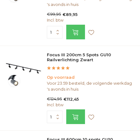
's avonds in huis
€99,95
€89,95
Incl. btw
Focus III 200cm 5 Spots GU10
Railverlichting Zwart
Op voorraad
Voor 23:59 besteld, de volgende werkdag
's avonds in huis
€124,95
€112,45
Incl. btw
Focus III 600cm 10 spots GU10