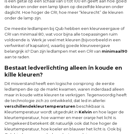
is een getal op een schaal van 0 tot 100 en geeft aan hoe goed
de kleuren onder een lamp lijken op diezelfde kleuren onder
daglicht. Hoe hoger de CRI, hoe meer “kleurecht” de kleuren
onder de lamp zijn.
De meeste ledlampen bij Qub hebben een kleurweergave of
CRI van minimaal 80, wat voor bijna alle toepassingen ruim
voldoende is. Werk je veel met kleuren (bijvoorbeeld in een
verfwinkel of kapsalon), waarbij goede kleurweergave
belangrijk is? Dan zijn ledlampen met een CRI van
minimaal
90
aan te raden.
Bestaat ledverlichting alleen in koude en
kille kleuren?
Dit misverstand heeft een logische oorsprong: de eerste
ledlampen die op de markt kwamen, waren inderdaad alleen
maar in koude witte kleuren te verkrijgen. Tegenwoordig heeft
de technologie zich zo ontwikkeld, dat led in allerlei
verschillende
kleurtemperaturen
beschikbaar is.
Kleurtemperatuur wordt uitgedrukt in
Kelvin
en hoe lager de
kleurtemperatuur, hoe warmer en meer oranje het licht is.
Omgekeerd betekent dit natuurlijk ook dat hoe hoger de
kleurtemperatuur, hoe koeler en blauwer het licht is. Ook bij