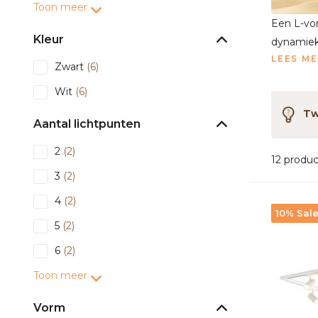
Toon meer
Een L-vor
Kleur
dynamiek
LEES M
Zwart
(6)
Wit
(6)
Twi
Aantal lichtpunten
2
(2)
12 produ
3
(2)
4
(2)
10% Sal
5
(2)
6
(2)
Toon meer
Vorm