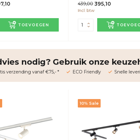
97,10
439,00
395,10
Incl. btw
TOEVOEGEN
TOEVOE
vies nodig? Gebruik onze keuze
tis verzending vanaf €75,- *
ECO Friendly
Snelle lever
e
10% Sale