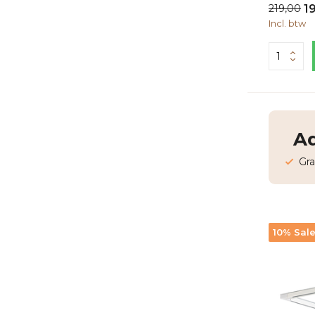
219,00
1
Incl. btw
Ad
Gra
10% Sal