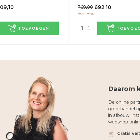
09,10
769,00
692,10
Incl. btw
TOEVOEGEN
TOEVOE
Daarom k
De online partn
groothandel op
in afbouw, ins
webshop online
Gratis ver