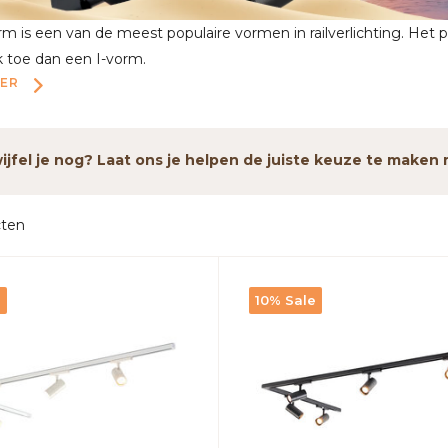
m is een van de meest populaire vormen in railverlichting. Het p
 toe dan een I-vorm.
EER
jfel je nog? Laat ons je helpen de juiste keuze te make
cten
e
10% Sale