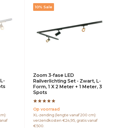
10% Sale
Zoom 3-fase LED
 L-
Railverlichting Set - Zwart, L-
ots
Form, 1 X 2 Meter + 1 Meter, 3
Spots
Op voorraad
cm):
XL-zending (lengte vanaf 200 cm):
anaf
verzendkosten €24,95, gratis vanaf
€500.