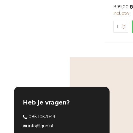
899,00
8
Incl. btw
Heb je vragen?
085 1052049
info@qub.nl