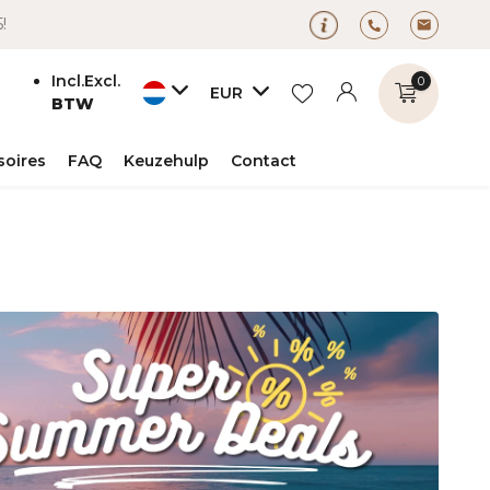
5!
Incl.
Excl.
0
EUR
BTW
soires
FAQ
Keuzehulp
Contact
Account
Account
aanmaken
aanmaken