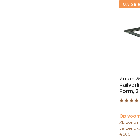
10% Sal
Zoom 3
Railverl
Form, 2 
Op voor
XL-zendin
verzendko
€500.