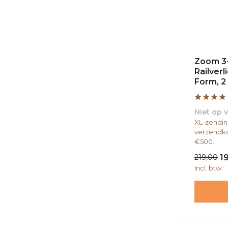
Zoom 3
Railverl
Form, 2 
Niet op 
XL-zendin
verzendko
€500.
219,00
1
Incl. btw