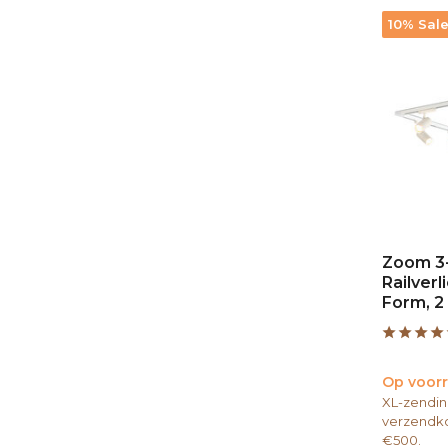
10% Sal
Zoom 3
Railverl
Form, 2
Op voor
XL-zendin
verzendko
€500.