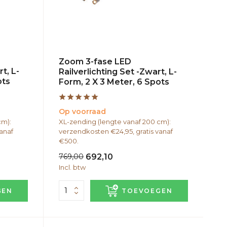
Zoom 3-fase LED
t, L-
Railverlichting Set -Zwart, L-
ots
Form, 2 X 3 Meter, 6 Spots
Op voorraad
cm):
XL-zending (lengte vanaf 200 cm):
anaf
verzendkosten €24,95, gratis vanaf
€500.
769,00
692,10
Incl. btw
GEN
TOEVOEGEN