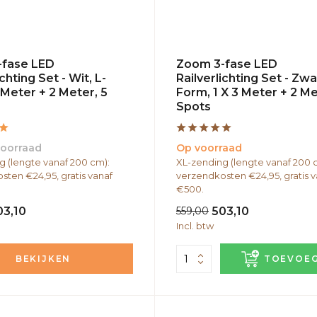
-fase LED
Zoom 3-fase LED
ichting Set - Wit, L-
Railverlichting Set - Zwar
 Meter + 2 Meter, 5
Form, 1 X 3 Meter + 2 Me
Spots
voorraad
Op voorraad
g (lengte vanaf 200 cm):
XL-zending (lengte vanaf 200 
sten €24,95, gratis vanaf
verzendkosten €24,95, gratis v
€500.
03,10
559,00
503,10
Incl. btw
BEKIJKEN
TOEVOE