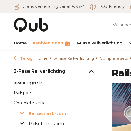
Gratis verzending vanaf €75,- *
ECO Friendly
Home
Aanbiedingen
1-Fase Railverlichting
3
Terug
Home
3-Fase Railverlichting
Complete sets
Rai
3-Fase Railverlichting
Spanningsrails
Railspots
Complete sets
Railsets in L-vorm
Railsets in I-vorm