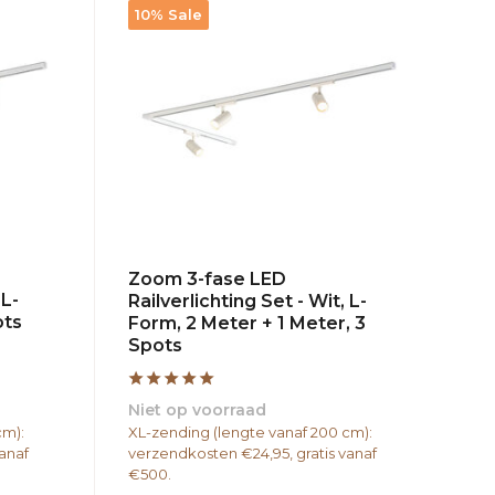
10% Sale
Zoom 3-fase LED
 L-
Railverlichting Set - Wit, L-
ots
Form, 2 Meter + 1 Meter, 3
Spots
Niet op voorraad
cm):
XL-zending (lengte vanaf 200 cm):
anaf
verzendkosten €24,95, gratis vanaf
€500.