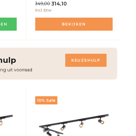
349,00
314,10
Incl. btw
GEN
BEKIJKEN
hulp
KEUZEHULP
ing uit voorraad
10% Sale