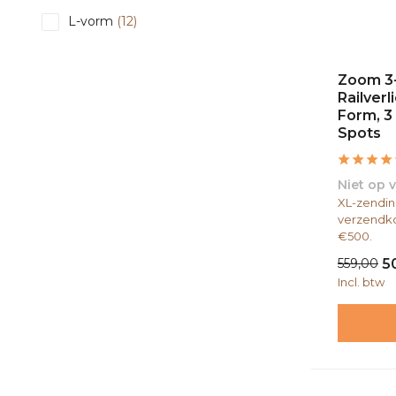
L-vorm
(12)
Zoom 3
Railverl
Form, 3
Spots
Niet op 
XL-zendin
verzendko
€500.
559,00
5
Incl. btw