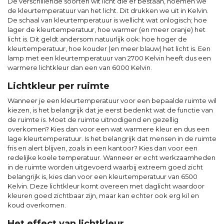
De verschillende soorten wit licht die er bestaan, noemen we
de kleurtemperatuur van het licht. Dit drukken we uit in Kelvin.
De schaal van kleurtemperatuur is wellicht wat onlogisch; hoe
lager de kleurtemperatuur, hoe warmer (en meer oranje) het
licht is. Dit geldt andersom natuurlijk ook: hoe hoger de
kleurtemperatuur, hoe kouder (en meer blauw) het licht is. Een
lamp met een kleurtemperatuur van 2700 Kelvin heeft dus een
warmere lichtkleur dan een van 6000 Kelvin.
Lichtkleur per ruimte
Wanneer je een kleurtemperatuur voor een bepaalde ruimte wil
kiezen, is het belangrijk dat je eerst bedenkt wat de functie van
de ruimte is. Moet de ruimte uitnodigend en gezellig
overkomen? Kies dan voor een wat warmere kleur en dus een
lage kleurtemperatuur. Is het belangrijk dat mensen in de ruimte
fris en alert blijven, zoals in een kantoor? Kies dan voor een
redelijke koele temperatuur. Wanneer er echt werkzaamheden
in de ruimte worden uitgevoerd waarbij extreem goed zicht
belangrijk is, kies dan voor een kleurtemperatuur van 6500
Kelvin. Deze lichtkleur komt overeen met daglicht waardoor
kleuren goed zichtbaar zijn, maar kan echter ook erg kil en
koud overkomen.
Het effect van lichtkleur