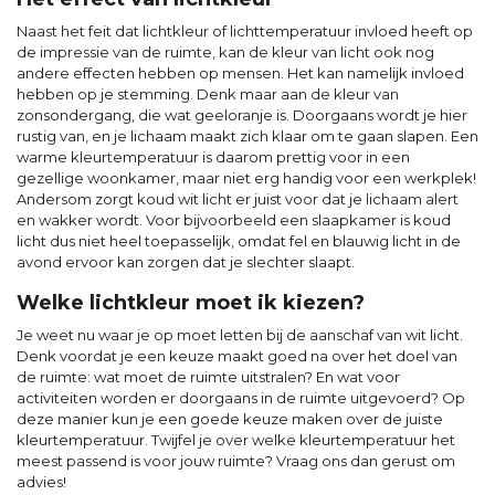
Naast het feit dat lichtkleur of lichttemperatuur invloed heeft op
de impressie van de ruimte, kan de kleur van licht ook nog
andere effecten hebben op mensen. Het kan namelijk invloed
hebben op je stemming. Denk maar aan de kleur van
zonsondergang, die wat geeloranje is. Doorgaans wordt je hier
rustig van, en je lichaam maakt zich klaar om te gaan slapen. Een
warme kleurtemperatuur is daarom prettig voor in een
gezellige woonkamer, maar niet erg handig voor een werkplek!
Andersom zorgt koud wit licht er juist voor dat je lichaam alert
en wakker wordt. Voor bijvoorbeeld een slaapkamer is koud
licht dus niet heel toepasselijk, omdat fel en blauwig licht in de
avond ervoor kan zorgen dat je slechter slaapt.
Welke lichtkleur moet ik kiezen?
Je weet nu waar je op moet letten bij de aanschaf van wit licht.
Denk voordat je een keuze maakt goed na over het doel van
de ruimte: wat moet de ruimte uitstralen? En wat voor
activiteiten worden er doorgaans in de ruimte uitgevoerd? Op
deze manier kun je een goede keuze maken over de juiste
kleurtemperatuur. Twijfel je over welke kleurtemperatuur het
meest passend is voor jouw ruimte? Vraag ons dan gerust om
advies!