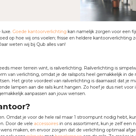
 luxe.
Goede kantoorverlichting
kan namelijk zorgen voor een fi
oed op hoe wij ons voelen; frisse en heldere kantoorverlichting 
Daar weten wij bij Qub alles van!
s meer terrein wint, is railverlichting. Railverlichting is simpe
orm van verlichting, omdat je de railspots heel gemakkelijk in de r
sen. Het grote voordeel van railverlichting is daarnaast dat je m
lende lampen aan die rails kunt hangen. Zo hoef je dus niet voor
 gemakkelijk aanpassen aan jouw wensen.
antoor?
en. Omdat je voor de hele rail maar 1 stroompunt nodig hebt, kun
en. Door de vele
accessoires
in ons assortiment, kun je zelf een 
uw wens maken, en ervoor zorgen dat de verlichting optimaal afg