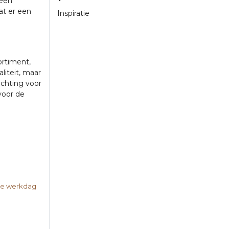
 een
at er een
Inspiratie
ortiment,
liteit, maar
ichting voor
voor de
nde werkdag