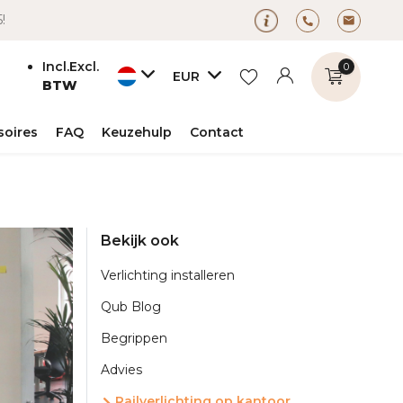
5!
Incl.
Excl.
0
EUR
BTW
soires
FAQ
Keuzehulp
Contact
Account
Account
Bekijk ook
aanmaken
aanmaken
Verlichting installeren
Qub Blog
Begrippen
Advies
Railverlichting op kantoor