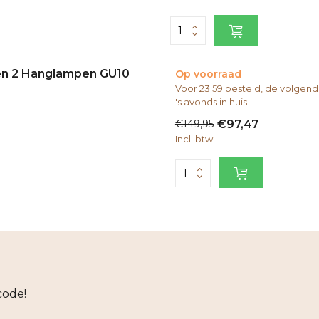
 en 2 Hanglampen GU10
Op voorraad
Voor 23:59 besteld, de volge
's avonds in huis
€149,95
€97,47
Incl. btw
code!