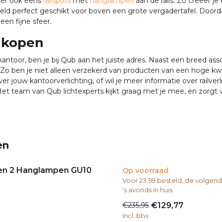
eer ook eens
railspots
met
hanglampen
aan de rails. Zo creëer je
eld perfect geschikt voor boven een grote vergadertafel. Doord
een fijne sfeer.
r kopen
kantoor, ben je bij Qub aan het juiste adres. Naast een breed ass
. Zo ben je niet alleen verzekerd van producten van een hoge kwa
r jouw kantoorverlichting, of wil je meer informatie over railverl
et team van Qub lichtexperts kijkt graag met je mee, en zorgt 
en
 en 2 Hanglampen GU10
Op voorraad
Voor 23:59 besteld, de volge
's avonds in huis
€235,95
€129,77
Incl. btw