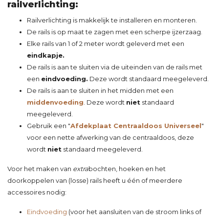
railverlichting:
Railverlichting is makkelijk te installeren en monteren.
De rails is op maat te zagen met een scherpe ijzerzaag.
Elke rails van 1 of 2 meter wordt geleverd met een
eindkapje.
De rails is aan te sluiten via de uiteinden van de rails met
een
eindvoeding.
Deze wordt standaard meegeleverd.
De rails is aan te sluiten in het midden met een
middenvoeding
. Deze wordt
niet
standaard
meegeleverd.
Gebruik een "
Afdekplaat Centraaldoos Universeel
"
voor een nette afwerking van de centraaldoos, deze
wordt
niet
standaard meegeleverd.
Voor het maken van
extra
bochten
,
hoeken
en het
doorkoppelen
van (losse) rails heeft u één of meerdere
accessoires nodig:
Eindvoeding
(voor het aansluiten van de stroom links of