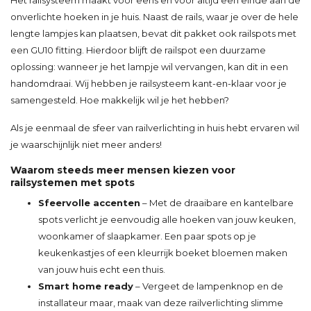
Het railsysteem maakt voor eens en voor altijd een einde aan de
onverlichte hoeken in je huis. Naast de rails, waar je over de hele
lengte lampjes kan plaatsen, bevat dit pakket ook railspots met
een GU10 fitting. Hierdoor blijft de railspot een duurzame
oplossing: wanneer je het lampje wil vervangen, kan dit in een
handomdraai. Wij hebben je railsysteem kant-en-klaar voor je
samengesteld. Hoe makkelijk wil je het hebben?
Als je eenmaal de sfeer van railverlichting in huis hebt ervaren wil
je waarschijnlijk niet meer anders!
Waarom steeds meer mensen kiezen voor
railsystemen met spots
Sfeervolle accenten
– Met de draaibare en kantelbare
spots verlicht je eenvoudig alle hoeken van jouw keuken,
woonkamer of slaapkamer. Een paar spots op je
keukenkastjes of een kleurrijk boeket bloemen maken
van jouw huis echt een thuis.
Smart home ready
– Vergeet de lampenknop en de
installateur maar, maak van deze railverlichting slimme