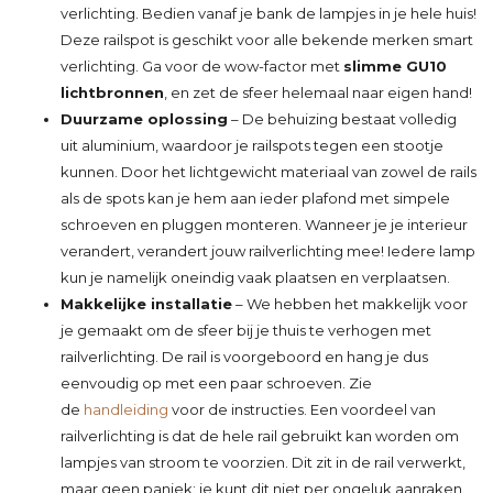
verlichting. Bedien vanaf je bank de lampjes in je hele huis!
Deze railspot is geschikt voor alle bekende merken smart
verlichting. Ga voor de wow-factor met
slimme GU10
lichtbronnen
, en zet de sfeer helemaal naar eigen hand!
Duurzame oplossing
– De behuizing bestaat volledig
uit aluminium, waardoor je railspots tegen een stootje
kunnen. Door het lichtgewicht materiaal van zowel de rails
als de spots kan je hem aan ieder plafond met simpele
schroeven en pluggen monteren. Wanneer je je interieur
verandert, verandert jouw railverlichting mee! Iedere lamp
kun je namelijk oneindig vaak plaatsen en verplaatsen.
Makkelijke installatie
– We hebben het makkelijk voor
je gemaakt om de sfeer bij je thuis te verhogen met
railverlichting. De rail is voorgeboord en hang je dus
eenvoudig op met een paar schroeven. Zie
de
handleiding
voor de instructies. Een voordeel van
railverlichting is dat de hele rail gebruikt kan worden om
lampjes van stroom te voorzien. Dit zit in de rail verwerkt,
maar geen paniek: je kunt dit niet per ongeluk aanraken.