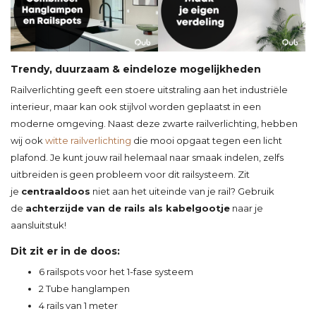
Trendy, duurzaam & eindeloze mogelijkheden
Railverlichting geeft een stoere uitstraling aan het industriële
interieur, maar kan ook stijlvol worden geplaatst in een
moderne omgeving. Naast deze zwarte railverlichting, hebben
wij ook
witte railverlichting
die mooi opgaat tegen een licht
plafond. Je kunt jouw rail helemaal naar smaak indelen, zelfs
uitbreiden is geen probleem voor dit railsysteem. Zit
je
centraaldoos
niet aan het uiteinde van je rail? Gebruik
de
achterzijde van de rails als kabelgootje
naar je
aansluitstuk!
Dit zit er in de doos:
6 railspots voor het 1-fase systeem
2 Tube hanglampen
4 rails van 1 meter